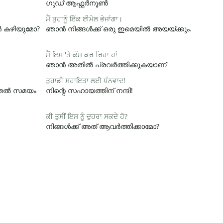
ഗുഡ് ആഫ്റ്റർനൂൺ
ਮੈਂ ਤੁਹਾਨੂੰ ਇੱਕ ਈਮੇਲ ਭੇਜਾਂਗਾ।
ാൻ കഴിയുമോ?
ഞാൻ നിങ്ങൾക്ക് ഒരു ഇമെയിൽ അയയ്ക്കും.
ਮੈਂ ਇਸ 'ਤੇ ਕੰਮ ਕਰ ਰਿਹਾ ਹਾਂ
ഞാൻ അതിൽ പ്രവർത്തിക്കുകയാണ്
ਤੁਹਾਡੀ ਸਹਾਇਤਾ ਲਈ ਧੰਨਵਾਦ!
ൂടുതൽ സമയം
നിന്റെ സഹായത്തിന് നന്ദി!
ਕੀ ਤੁਸੀਂ ਇਸ ਨੂੰ ਦੁਹਰਾ ਸਕਦੇ ਹੋ?
നിങ്ങൾക്ക് അത് ആവർത്തിക്കാമോ?