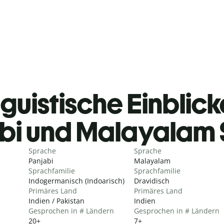
guistische Einblicke
bi und Malayalam
Sprache
Sprache
Panjabi
Malayalam
Sprachfamilie
Sprachfamilie
Indogermanisch (Indoarisch)
Dravidisch
Primäres Land
Primäres Land
Indien / Pakistan
Indien
Gesprochen in # Ländern
Gesprochen in # Ländern
20+
7+