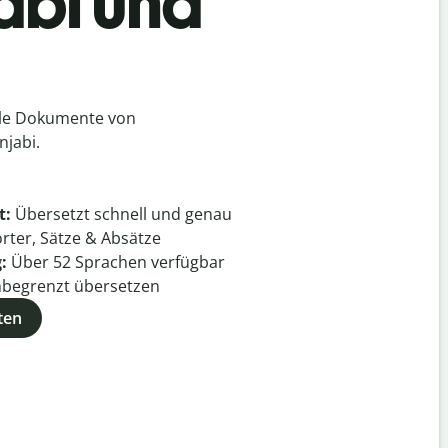
abi und
lle Dokumente von
jabi.
t:
Übersetzt schnell und genau
rter, Sätze & Absätze
g:
Über
52
Sprachen verfügbar
begrenzt übersetzen
ten