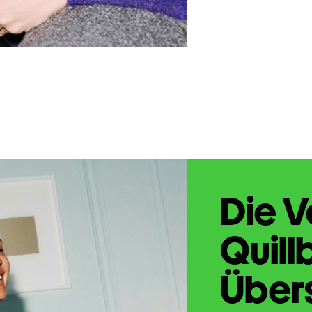
Die V
Quill
Übers