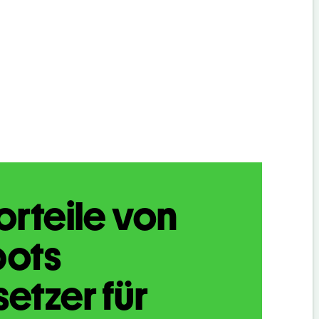
orteile von
bots
etzer für