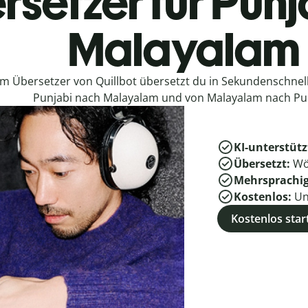
rsetzer für Punj
Malayalam
em Übersetzer von Quillbot übersetzt du in Sekundenschne
Punjabi nach Malayalam und von Malayalam nach Pun
KI-unterstütz
Übersetzt:
Wö
Mehrsprachi
Kostenlos:
Un
Kostenlos star