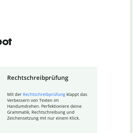
bot
Rechtschreibprüfung
Textzu
Mit der
Rechtschreibprüfung
klappt das
Mithilfe de
Verbessern von Texten im
Quillbot ka
Handumdrehen. Perfektioniere deine
Überblick ü
Grammatik, Rechtschreibung und
So wird das
Zeichensetzung mit nur einem Klick.
Forschungsa
E-Mails zum