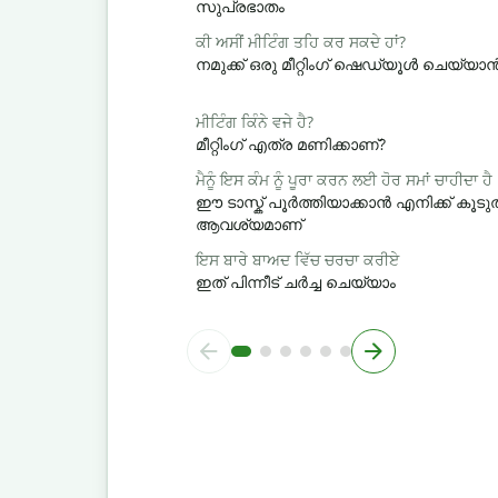
സുപ്രഭാതം
ਕੀ ਅਸੀਂ ਮੀਟਿੰਗ ਤਹਿ ਕਰ ਸਕਦੇ ਹਾਂ?
നമുക്ക് ഒരു മീറ്റിംഗ് ഷെഡ്യൂൾ ചെയ്യ
ਮੀਟਿੰਗ ਕਿੰਨੇ ਵਜੇ ਹੈ?
മീറ്റിംഗ് എത്ര മണിക്കാണ്?
ਮੈਨੂੰ ਇਸ ਕੰਮ ਨੂੰ ਪੂਰਾ ਕਰਨ ਲਈ ਹੋਰ ਸਮਾਂ ਚਾਹੀਦਾ ਹੈ
ഈ ടാസ്ക് പൂർത്തിയാക്കാൻ എനിക്ക് ക
ആവശ്യമാണ്
ਇਸ ਬਾਰੇ ਬਾਅਦ ਵਿੱਚ ਚਰਚਾ ਕਰੀਏ
ഇത് പിന്നീട് ചർച്ച ചെയ്യാം