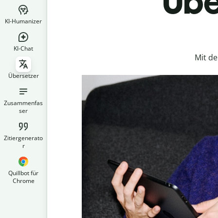
Übe
KI-Humanizer
KI-Chat
Mit d
Übersetzer
Zusammenfas
ser
Zitiergenerato
r
Quillbot für
Chrome