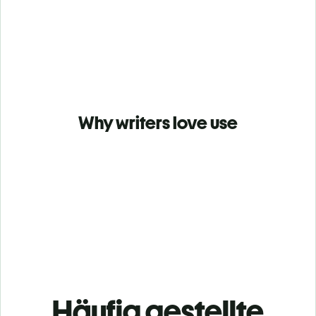
Why writers love use
Häufig gestellte