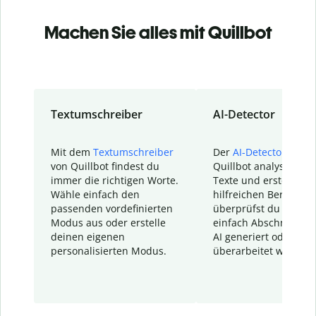
Machen Sie alles mit Quillbot
Textumschreiber
AI-Detector
Mit dem
Textumschreiber
Der
AI-Detector
von
von Quillbot findest du
Quillbot analysiert d
immer die richtigen Worte.
Texte und erstellt ei
Wähle einfach den
hilfreichen Bericht. S
passenden vordefinierten
überprüfst du schnel
Modus aus oder erstelle
einfach Abschnitte, d
deinen eigenen
AI generiert oder
personalisierten Modus.
überarbeitet wurden.