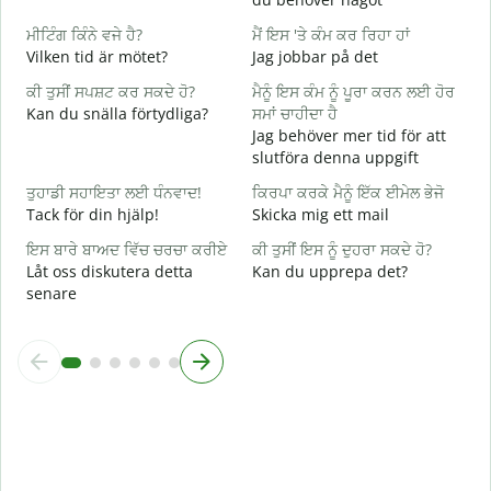
D
ਮੀਟਿੰਗ ਕਿੰਨੇ ਵਜੇ ਹੈ?
ਮੈਂ ਇਸ 'ਤੇ ਕੰਮ ਕਰ ਰਿਹਾ ਹਾਂ
ਹ
Vilken tid är mötet?
Jag jobbar på det
J
ਕੀ ਤੁਸੀਂ ਸਪਸ਼ਟ ਕਰ ਸਕਦੇ ਹੋ?
ਮੈਨੂੰ ਇਸ ਕੰਮ ਨੂੰ ਪੂਰਾ ਕਰਨ ਲਈ ਹੋਰ
ਅ
Kan du snälla förtydliga?
ਸਮਾਂ ਚਾਹੀਦਾ ਹੈ
A
Jag behöver mer tid för att
slutföra denna uppgift
ਨ
V
ਤੁਹਾਡੀ ਸਹਾਇਤਾ ਲਈ ਧੰਨਵਾਦ!
ਕਿਰਪਾ ਕਰਕੇ ਮੈਨੂੰ ਇੱਕ ਈਮੇਲ ਭੇਜੋ
Tack för din hjälp!
Skicka mig ett mail
ਇਸ ਬਾਰੇ ਬਾਅਦ ਵਿੱਚ ਚਰਚਾ ਕਰੀਏ
ਕੀ ਤੁਸੀਂ ਇਸ ਨੂੰ ਦੁਹਰਾ ਸਕਦੇ ਹੋ?
Låt oss diskutera detta
Kan du upprepa det?
senare