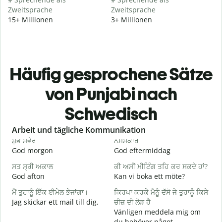
Zweitsprache
Zweitsprache
15+ Millionen
3+ Millionen
Häufig gesprochene Sätze
von Punjabi nach
Schwedisch
Slide 1 of 6
Arbeit und tägliche Kommunikation
ਸ਼ੁਭ ਸਵੇਰ
ਨਮਸਕਾਰ
ਹ
God morgon
God eftermiddag
H
ਸਤ ਸ੍ਰੀ ਅਕਾਲ
ਕੀ ਅਸੀਂ ਮੀਟਿੰਗ ਤਹਿ ਕਰ ਸਕਦੇ ਹਾਂ?
ਮ
God afton
Kan vi boka ett möte?
J
ਮੈਂ ਤੁਹਾਨੂੰ ਇੱਕ ਈਮੇਲ ਭੇਜਾਂਗਾ।
ਕਿਰਪਾ ਕਰਕੇ ਮੈਨੂੰ ਦੱਸੋ ਜੇ ਤੁਹਾਨੂੰ ਕਿਸੇ
ਸ
Jag skickar ett mail till dig.
ਚੀਜ਼ ਦੀ ਲੋੜ ਹੈ
G
Vänligen meddela mig om
ਤ
du behöver något