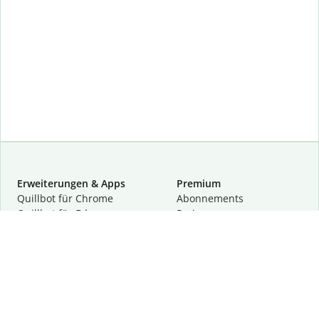
Erweiterungen & Apps
Premium
Quillbot für Chrome
Abon­ne­ments
Quillbot für Edge
Preise
Quillbot für Safari
Für Teams
Quillbot für Android
Partnerprogramm
Quillbot für iOS
Demo anfragen
Quillbot für Windows
Quillbot für macOS
Quillbot für Word
Tools
Unternehmen