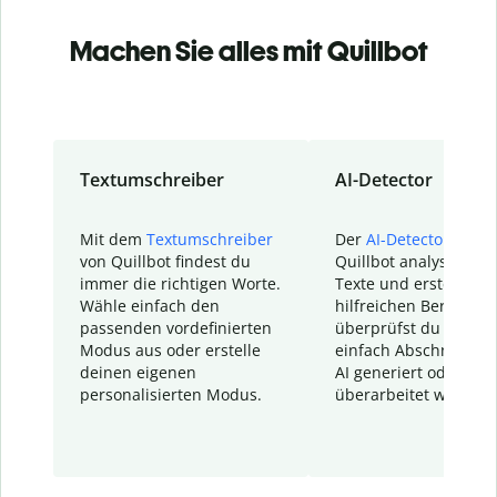
Machen Sie alles mit Quillbot
Textumschreiber
AI-Detector
Mit dem
Textumschreiber
Der
AI-Detector
von
von Quillbot findest du
Quillbot analysiert d
immer die richtigen Worte.
Texte und erstellt ei
Wähle einfach den
hilfreichen Bericht. S
passenden vordefinierten
überprüfst du schnel
Modus aus oder erstelle
einfach Abschnitte, d
deinen eigenen
AI generiert oder
personalisierten Modus.
überarbeitet wurden.