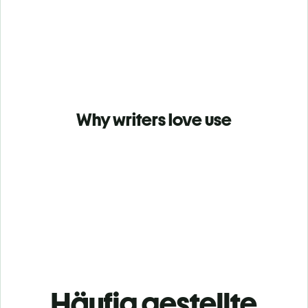
Why writers love use
Häufig gestellte