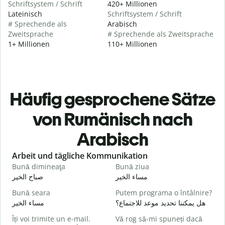
Schriftsystem / Schrift
420+ Millionen
Lateinisch
Schriftsystem / Schrift
# Sprechende als
Arabisch
Zweitsprache
# Sprechende als Zweitsprache
1+ Millionen
110+ Millionen
Häufig gesprochene Sätze
von Rumänisch nach
Arabisch
Slide 1 of 6
Arbeit und tägliche Kommunikation
Bună dimineaţa
Bună ziua
S
ا
مساء الخير
صباح الخير
Bună seara
Putem programa o întâlnire?
N
و
هل يمكننا تحديد موعد للاجتماع؟
مساء الخير
Îți voi trimite un e-mail.
Vă rog să-mi spuneți dacă
B