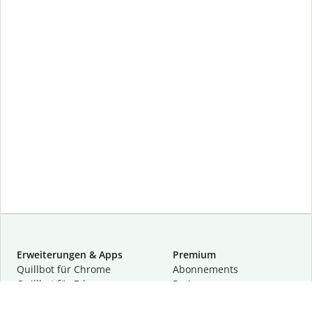
Erweiterungen & Apps
Premium
Quillbot für Chrome
Abon­ne­ments
Quillbot für Edge
Preise
Quillbot für Safari
Für Teams