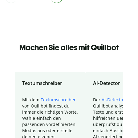
Machen Sie alles mit Quillbot
Textumschreiber
AI-Detector
Mit dem
Textumschreiber
Der
AI-Detector
von
von Quillbot findest du
Quillbot analysiert d
immer die richtigen Worte.
Texte und erstellt ei
Wähle einfach den
hilfreichen Bericht. S
passenden vordefinierten
überprüfst du schnel
Modus aus oder erstelle
einfach Abschnitte, d
deinen eigenen
AI generiert oder