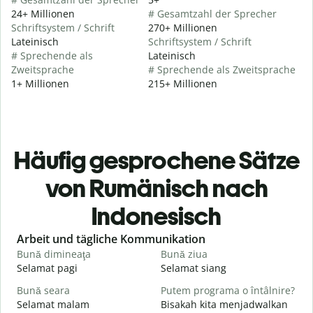
24+ Millionen
# Gesamtzahl der Sprecher
Schriftsystem / Schrift
270+ Millionen
Lateinisch
Schriftsystem / Schrift
# Sprechende als
Lateinisch
Zweitsprache
# Sprechende als Zweitsprache
1+ Millionen
215+ Millionen
Häufig gesprochene Sätze
von Rumänisch nach
Indonesisch
Slide 1 of 6
Arbeit und tägliche Kommunikation
Bună dimineaţa
Bună ziua
S
Selamat pagi
Selamat siang
H
Bună seara
Putem programa o întâlnire?
N
Selamat malam
Bisakah kita menjadwalkan
N