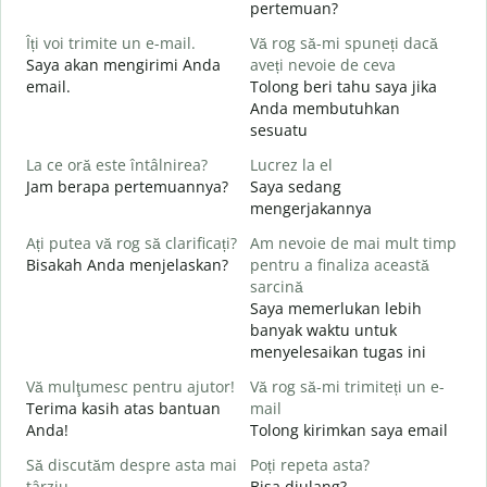
pertemuan?
B
Îți voi trimite un e-mail.
Vă rog să-mi spuneți dacă
s
Saya akan mengirimi Anda
aveți nevoie de ceva
S
email.
Tolong beri tahu saya jika
Anda membutuhkan
C
sesuatu
T
La ce oră este întâlnirea?
Lucrez la el
Jam berapa pertemuannya?
Saya sedang
Y
mengerjakannya
L
Ați putea vă rog să clarificați?
Am nevoie de mai mult timp
S
Bisakah Anda menjelaskan?
pentru a finaliza această
sarcină
Saya memerlukan lebih
U
banyak waktu untuk
h
menyelesaikan tugas ini
D
Vă mulţumesc pentru ajutor!
Vă rog să-mi trimiteți un e-
Terima kasih atas bantuan
mail
Anda!
Tolong kirimkan saya email
Să discutăm despre asta mai
Poți repeta asta?
târziu
Bisa diulang?