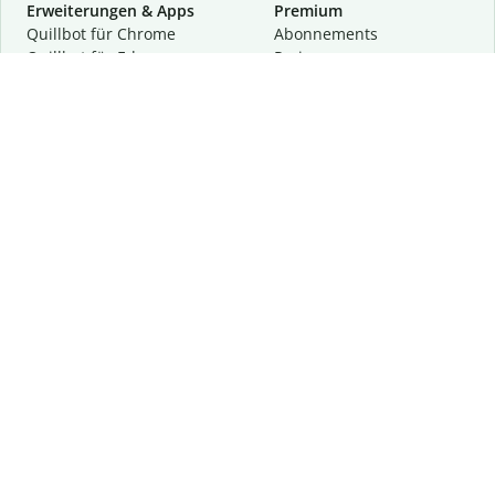
Erweiterungen & Apps
Premium
Quillbot für Chrome
Abon­ne­ments
Quillbot für Edge
Preise
Quillbot für Safari
Für Teams
Quillbot für Android
Partnerprogramm
Quillbot für iOS
Demo anfragen
Quillbot für Windows
Quillbot für macOS
Quillbot für Word
Tools
Unternehmen
Schreibhilfen
Über uns
Textkorrektur
Privatsphäre & Sicherheit
Zitieren und Originalität
Karriere
KI-Tools
Hilfe
Kontakt
Ressourcen
Folge uns