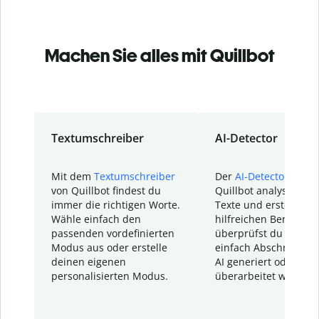
Machen Sie alles mit Quillbot
Textumschreiber
AI-Detector
Mit dem
Textumschreiber
Der
AI-Detector
von
von Quillbot findest du
Quillbot analysiert d
immer die richtigen Worte.
Texte und erstellt ei
Wähle einfach den
hilfreichen Bericht. S
passenden vordefinierten
überprüfst du schnel
Modus aus oder erstelle
einfach Abschnitte, d
deinen eigenen
AI generiert oder
personalisierten Modus.
überarbeitet wurden.