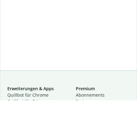
Erweiterungen & Apps
Premium
Quillbot für Chrome
Abon­ne­ments
Quillbot für Edge
Preise
Quillbot für Safari
Für Teams
Quillbot für Android
Partnerprogramm
Quillbot für iOS
Demo anfragen
Quillbot für Windows
Quillbot für macOS