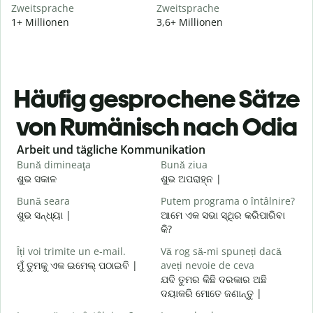
Zweitsprache
Zweitsprache
1+ Millionen
3,6+ Millionen
Häufig gesprochene Sätze
von Rumänisch nach Odia
Slide 1 of 6
Arbeit und tägliche Kommunikation
Bună dimineaţa
Bună ziua
S
ଶୁଭ ସକାଳ
ଶୁଭ ଅପରାହ୍ନ |
ନ
Bună seara
Putem programa o întâlnire?
N
ଶୁଭ ସନ୍ଧ୍ୟା |
ଆମେ ଏକ ସଭା ସ୍ଥିର କରିପାରିବା
ମ
କି?
B
Îți voi trimite un e-mail.
Vă rog să-mi spuneți dacă
s
ମୁଁ ତୁମକୁ ଏକ ଇମେଲ୍ ପଠାଇବି |
aveți nevoie de ceva
ଶ
ଯଦି ତୁମର କିଛି ଦରକାର ଅଛି
C
ଦୟାକରି ମୋତେ ଜଣାନ୍ତୁ |