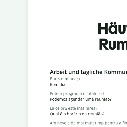
Häu
Rum
Slide 1 of 6
Arbeit und tägliche Kommu
Bună dimineaţa
Bom dia
Putem programa o întâlnire?
Podemos agendar uma reunião?
La ce oră este întâlnirea?
Qual é o horário da reunião?
Am nevoie de mai mult timp pentru a fin