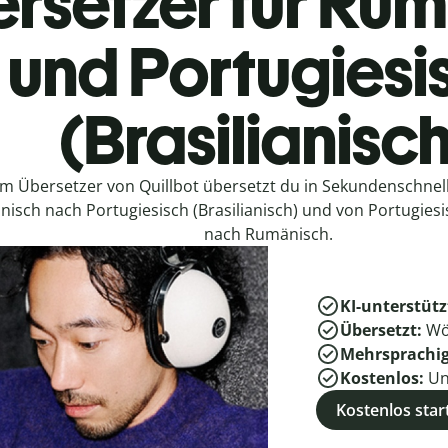
rsetzer für Ru
und Portugiesi
(Brasilianisc
em Übersetzer von Quillbot übersetzt du in Sekundenschne
isch nach Portugiesisch (Brasilianisch) und von Portugiesis
nach Rumänisch.
KI-unterstütz
Übersetzt:
Wö
Mehrsprachi
Kostenlos:
Un
Kostenlos star