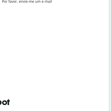
Por favor, envie-me um e-mail
Com licenç
Unde este 
Onde é o h
bot