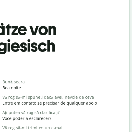
ätze von
giesisch
Begrüß
Bună seara
Salut / Sal
Boa noite
Olá / Olá
Vă rog să-mi spuneți dacă aveți nevoie de ceva
Ce mai fac
Entre em contato se precisar de qualquer apoio
Tudo bem
Ați putea vă rog să clarificați?
Cu plăcere
Você poderia esclarecer?
De nada
Vă rog să-mi trimiteți un e-mail
Scuzați-mă