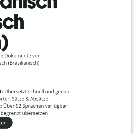
mänisch
sch
h)
lle Dokumente von
ch (Brasilianisch)
t:
Übersetzt schnell und genau
rter, Sätze & Absätze
g:
Über
52
Sprachen verfügbar
begrenzt übersetzen
ten