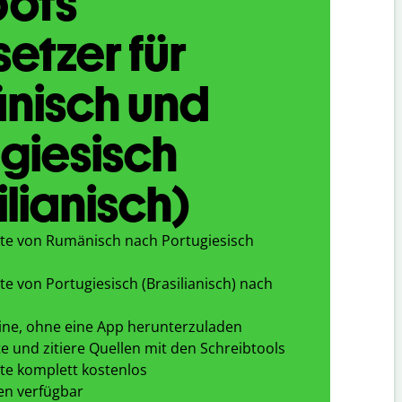
bots
etzer für
nisch und
giesisch
ilianisch)
te von Rumänisch nach Portugiesisch
e von Portugiesisch (Brasilianisch) nach
ine, ohne eine App herunterzuladen
e und zitiere Quellen mit den Schreibtools
te komplett kostenlos
en verfügbar