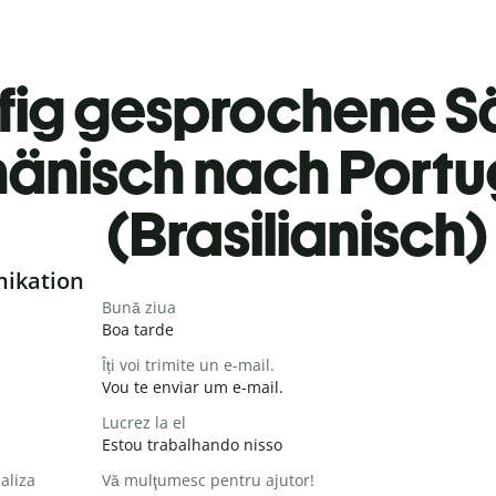
fig gesprochene S
änisch nach Portu
(Brasilianisch)
nikation
Bună ziua
Boa tarde
Îți voi trimite un e-mail.
Vou te enviar um e-mail.
Lucrez la el
Estou trabalhando nisso
aliza
Vă mulţumesc pentru ajutor!