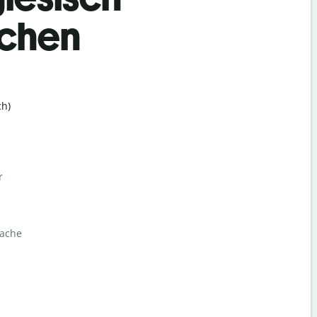
achen
h)
r
rache