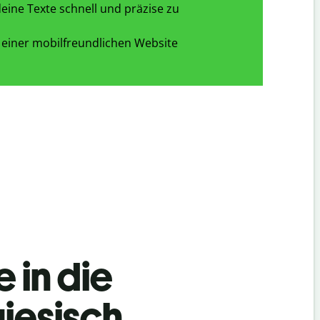
eine Texte schnell und präzise zu
 einer mobilfreundlichen Website
 in die
iesisch