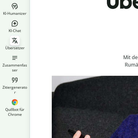
Übe
KI-Humanizer
KI-Chat
Übersetzer
Mit d
Rumän
Zusammenfas
ser
Zitiergenerato
r
Quillbot für
Chrome