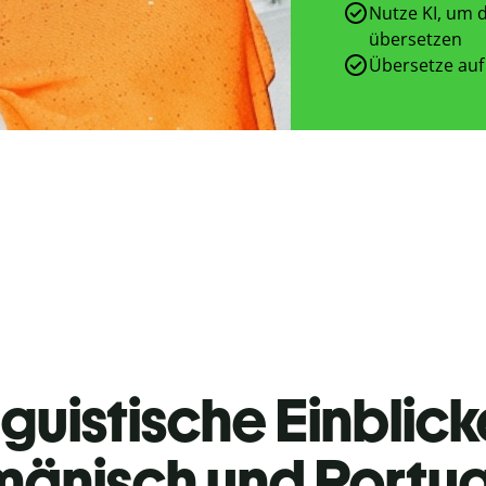
Nutze KI, um d
übersetzen
Übersetze auf
guistische Einblicke
änisch und Portug