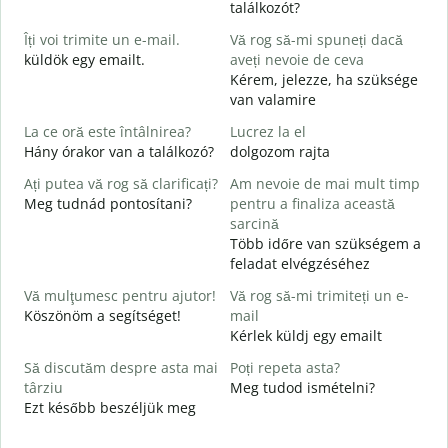
találkozót?
B
Îți voi trimite un e-mail.
Vă rog să-mi spuneți dacă
s
küldök egy emailt.
aveți nevoie de ceva
J
Kérem, jelezze, ha szüksége
C
van valamire
S
La ce oră este întâlnirea?
Lucrez la el
Hány órakor van a találkozó?
dolgozom rajta
I
Ați putea vă rog să clarificați?
Am nevoie de mai mult timp
L
Meg tudnád pontosítani?
pentru a finaliza această
sarcină
Több időre van szükségem a
U
feladat elvégzéséhez
h
H
Vă mulţumesc pentru ajutor!
Vă rog să-mi trimiteți un e-
s
Köszönöm a segítséget!
mail
Kérlek küldj egy emailt
Să discutăm despre asta mai
Poți repeta asta?
târziu
Meg tudod ismételni?
Ezt később beszéljük meg