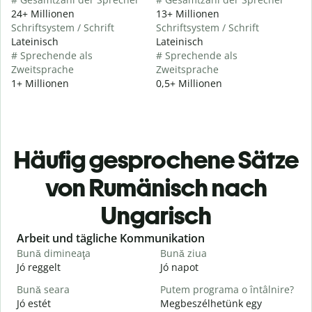
24+ Millionen
13+ Millionen
Schriftsystem / Schrift
Schriftsystem / Schrift
Lateinisch
Lateinisch
# Sprechende als
# Sprechende als
Zweitsprache
Zweitsprache
1+ Millionen
0,5+ Millionen
Häufig gesprochene Sätze
von Rumänisch nach
Ungarisch
Slide 1 of 6
Arbeit und tägliche Kommunikation
Bună dimineaţa
Bună ziua
S
Jó reggelt
Jó napot
H
Bună seara
Putem programa o întâlnire?
N
Jó estét
Megbeszélhetünk egy