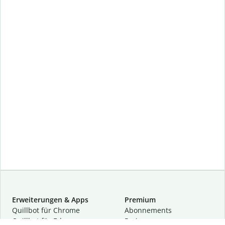
Erweiterungen & Apps
Premium
Quillbot für Chrome
Abon­ne­ments
Quillbot für Edge
Preise