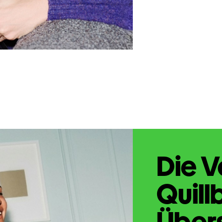
Die V
Quill
Übers