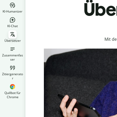
Über
KI-Humanizer
KI-Chat
Mit d
Übersetzer
Zusammenfas
ser
Zitiergenerato
r
Quillbot für
Chrome