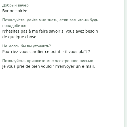
Добрый вечер
Привет / П
Bonne soirée
Bonjour / 
Пожалуйста, дайте мне знать, если вам что-нибудь
Как вы?
понадобится
Comment a
N’hésitez pas à me faire savoir si vous avez besoin
Пожалуйст
de quelque chose.
Vous êtes 
Не могли бы вы уточнить?
Извините /
Pourriez-vous clarifier ce point, s’il vous plaît ?
Excusez-mo
Пожалуйста, пришлите мне электронное письмо
Где наход
Je vous prie de bien vouloir m’envoyer un e-mail.
Où est l’hô