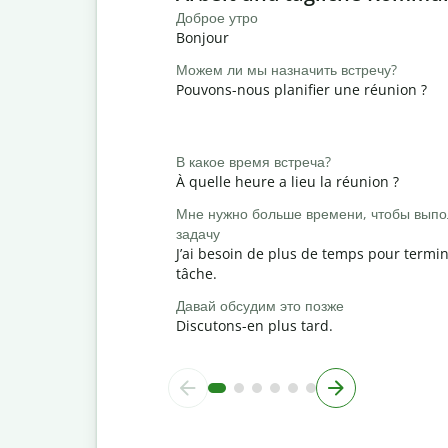
Доброе утро
Bonjour
Можем ли мы назначить встречу?
Pouvons-nous planifier une réunion ?
В какое время встреча?
À quelle heure a lieu la réunion ?
Мне нужно больше времени, чтобы выпо
задачу
J’ai besoin de plus de temps pour termin
tâche.
Давай обсудим это позже
Discutons-en plus tard.