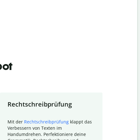
bot
Rechtschreibprüfung
Textzu
Mit der
Rechtschreibprüfung
klappt das
Mithilfe de
Verbessern von Texten im
Quillbot ka
Handumdrehen. Perfektioniere deine
Überblick ü