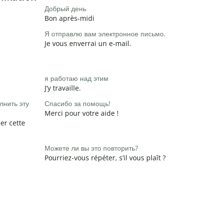
Добрый день
Bon après-midi
Я отправлю вам электронное письмо.
Je vous enverrai un e-mail.
я работаю над этим
J’y travaille.
лнить эту
Спасибо за помощь!
Merci pour votre aide !
er cette
Можете ли вы это повторить?
Pourriez-vous répéter, s’il vous plaît ?