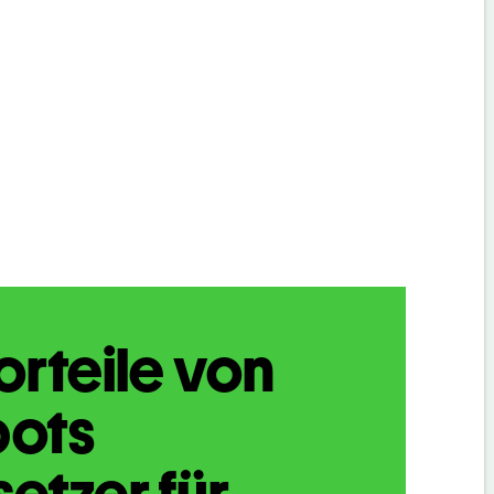
orteile von
bots
etzer für