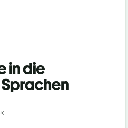
 in die
h Sprachen
h)