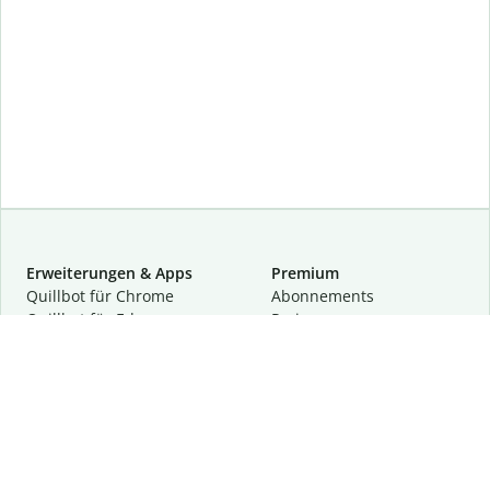
Erweiterungen & Apps
Premium
Quillbot für Chrome
Abon­ne­ments
Quillbot für Edge
Preise
Quillbot für Safari
Für Teams
Quillbot für Android
Partnerprogramm
Quillbot für iOS
Demo anfragen
Quillbot für Windows
Quillbot für macOS
Quillbot für Word
Tools
Unternehmen