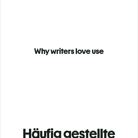
Why writers love use
Häufig gestellte