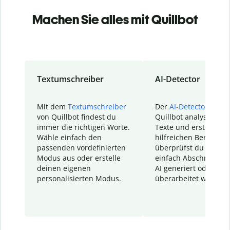
Machen Sie alles mit Quillbot
Textumschreiber
AI-Detector
Mit dem
Textumschreiber
Der
AI-Detector
von
von Quillbot findest du
Quillbot analysiert d
immer die richtigen Worte.
Texte und erstellt ei
Wähle einfach den
hilfreichen Bericht. S
passenden vordefinierten
überprüfst du schnel
Modus aus oder erstelle
einfach Abschnitte, d
deinen eigenen
AI generiert oder
personalisierten Modus.
überarbeitet wurden.