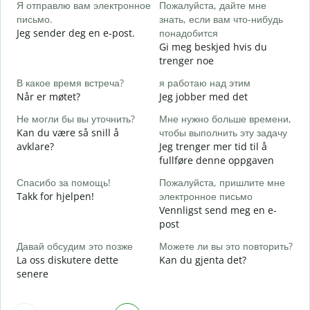
Я отправлю вам электронное
Пожалуйста, дайте мне
G
письмо.
знать, если вам что-нибудь
П
Jeg sender deg en e-post.
понадобится
D
Gi meg beskjed hvis du
trenger noe
Д
J
В какое время встреча?
я работаю над этим
Når er møtet?
Jeg jobber med det
Д
A
Не могли бы вы уточнить?
Мне нужно больше времени,
Kan du være så snill å
чтобы выполнить эту задачу
Г
avklare?
Jeg trenger mer tid til å
о
fullføre denne oppgaven
H
h
Спасибо за помощь!
Пожалуйста, пришлите мне
Takk for hjelpen!
электронное письмо
Vennligst send meg en e-
post
Давай обсудим это позже
Можете ли вы это повторить?
La oss diskutere dette
Kan du gjenta det?
senere