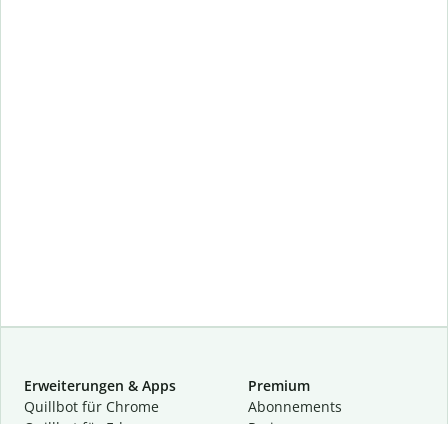
Erweiterungen & Apps
Premium
Quillbot für Chrome
Abon­ne­ments
Quillbot für Edge
Preise