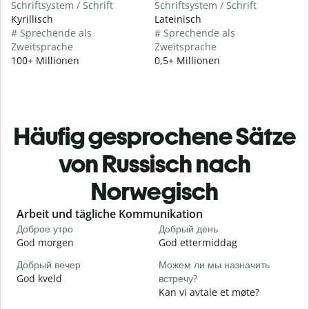
Schriftsystem / Schrift
Schriftsystem / Schrift
Kyrillisch
Lateinisch
# Sprechende als
# Sprechende als
Zweitsprache
Zweitsprache
100+ Millionen
0,5+ Millionen
Häufig gesprochene Sätze
von Russisch nach
Norwegisch
Slide 1 of 6
Arbeit und tägliche Kommunikation
Доброе утро
Добрый день
П
God morgen
God ettermiddag
H
Добрый вечер
Можем ли мы назначить
М
God kveld
встречу?
J
Kan vi avtale et møte?
Д