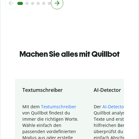
Machen Sie alles mit Quillbot
Textumschreiber
AI-Detector
Mit dem
Textumschreiber
Der
AI-Detector
von
von Quillbot findest du
Quillbot analysiert d
immer die richtigen Worte.
Texte und erstellt ei
Wähle einfach den
hilfreichen Bericht. S
passenden vordefinierten
überprüfst du schnel
Modus aus oder erstelle
einfach Abschnitte, d