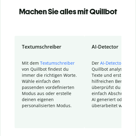
Machen Sie alles mit Quillbot
Textumschreiber
AI-Detector
Mit dem
Textumschreiber
Der
AI-Detector
von
von Quillbot findest du
Quillbot analysiert d
immer die richtigen Worte.
Texte und erstellt ei
Wähle einfach den
hilfreichen Bericht. S
passenden vordefinierten
überprüfst du schnel
Modus aus oder erstelle
einfach Abschnitte, d
deinen eigenen
AI generiert oder
personalisierten Modus.
überarbeitet wurden.