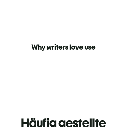
Why writers love use
Häufig gestellte