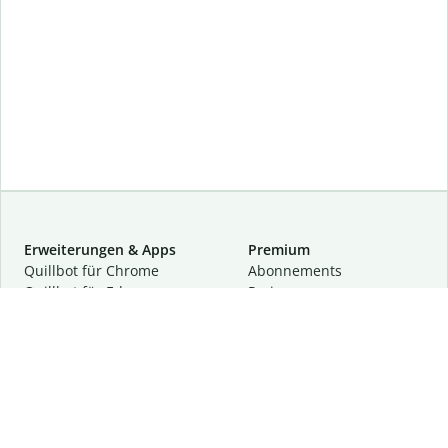
Erweiterungen & Apps
Premium
Quillbot für Chrome
Abon­ne­ments
Quillbot für Edge
Preise
Quillbot für Safari
Für Teams
Quillbot für Android
Partnerprogramm
Quillbot für iOS
Demo anfragen
Quillbot für Windows
Quillbot für macOS
Quillbot für Word
Tools
Unternehmen