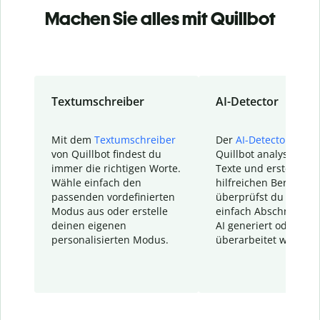
Machen Sie alles mit Quillbot
Textumschreiber
AI-Detector
Mit dem
Textumschreiber
Der
AI-Detector
von
von Quillbot findest du
Quillbot analysiert d
immer die richtigen Worte.
Texte und erstellt ei
Wähle einfach den
hilfreichen Bericht. S
passenden vordefinierten
überprüfst du schnel
Modus aus oder erstelle
einfach Abschnitte, d
deinen eigenen
AI generiert oder
personalisierten Modus.
überarbeitet wurden.