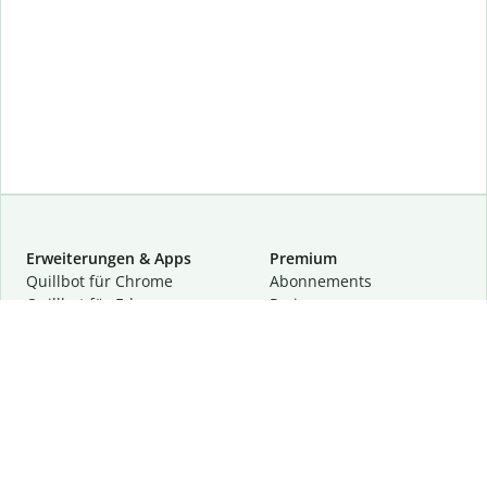
Erweiterungen & Apps
Premium
Quillbot für Chrome
Abon­ne­ments
Quillbot für Edge
Preise
Quillbot für Safari
Für Teams
Quillbot für Android
Partnerprogramm
Quillbot für iOS
Demo anfragen
Quillbot für Windows
Quillbot für macOS
Quillbot für Word
Tools
Unternehmen
Schreibhilfen
Über uns