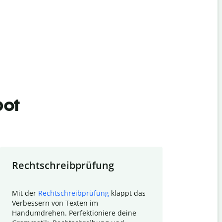
bot
Rechtschreibprüfung
Textzu
Mit der
Rechtschreibprüfung
klappt das
Mithilfe de
Verbessern von Texten im
Quillbot ka
Handumdrehen. Perfektioniere deine
Überblick ü