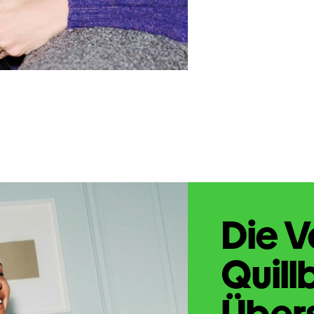
Die V
Quill
Übers