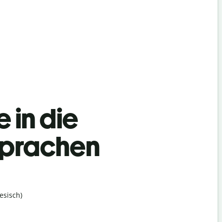
 in die
Sprachen
esisch)