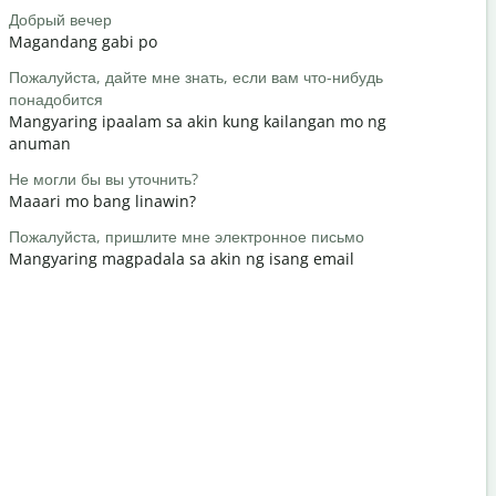
Добрый вечер
Привет / П
Magandang gabi po
Hello / Hi
Пожалуйста, дайте мне знать, если вам что-нибудь
Как вы?
понадобится
kamusta k
Mangyaring ipaalam sa akin kung kailangan mo ng
Пожалуйст
anuman
Bahala ka
Не могли бы вы уточнить?
Извините /
Maaari mo bang linawin?
Paumanhin
Пожалуйста, пришлите мне электронное письмо
Где наход
Mangyaring magpadala sa akin ng isang email
Saan ang p