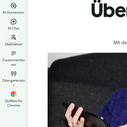
Über
KI-Humanizer
KI-Chat
Mit d
Übersetzer
Zusammenfas
ser
Zitiergenerato
r
Quillbot für
Chrome