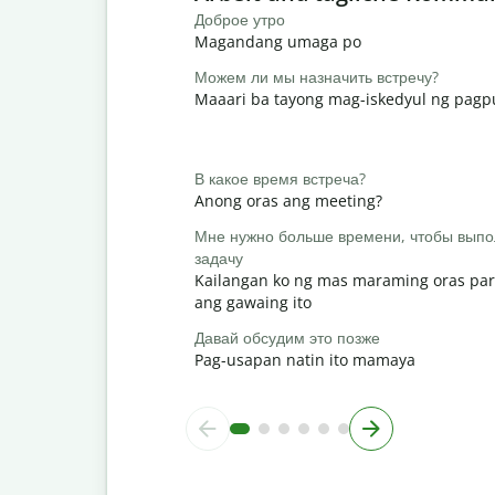
Доброе утро
Magandang umaga po
Можем ли мы назначить встречу?
Maaari ba tayong mag-iskedyul ng pag
В какое время встреча?
Anong oras ang meeting?
Мне нужно больше времени, чтобы выпо
задачу
Kailangan ko ng mas maraming oras par
ang gawaing ito
Давай обсудим это позже
Pag-usapan natin ito mamaya