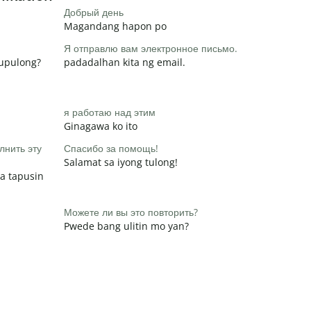
Добрый день
Magandang hapon po
Я отправлю вам электронное письмо.
pupulong?
padadalhan kita ng email.
я работаю над этим
Ginagawa ko ito
лнить эту
Спасибо за помощь!
Salamat sa iyong tulong!
a tapusin
Можете ли вы это повторить?
Pwede bang ulitin mo yan?