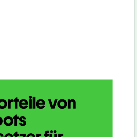
orteile von
bots
etzer für