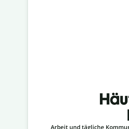
Häu
Slide 1 of 6
Arbeit und tägliche Kommu