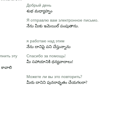
Добрый день
శుభ మధ్యాహ్నం
Я отправлю вам электронное письмо.
నేను మీకు ఇమెయిల్ పంపుతాను.
я работаю над этим
నేను దానిపై పని చేస్తున్నాను
лнить эту
Спасибо за помощь!
మీ సహాయానికి ధన్యవాదాలు!
 కావాలి
Можете ли вы это повторить?
మీరు దానిని పునరావృతం చేయగలరా?