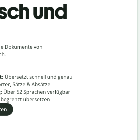
isch und
lle Dokumente von
ch.
t:
Übersetzt schnell und genau
rter, Sätze & Absätze
g:
Über
52
Sprachen verfügbar
begrenzt übersetzen
ten