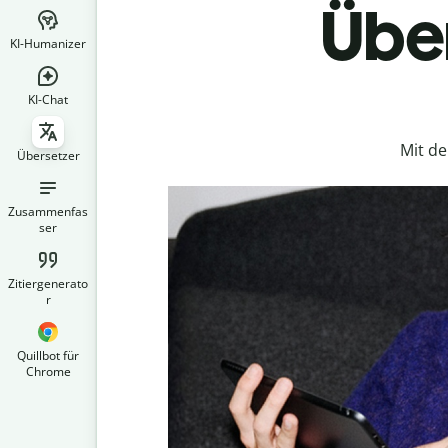
Über
KI-Humanizer
KI-Chat
Mit d
Übersetzer
Zusammenfas
ser
Zitiergenerato
r
Quillbot für
Chrome