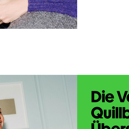
Die V
Quill
Übers