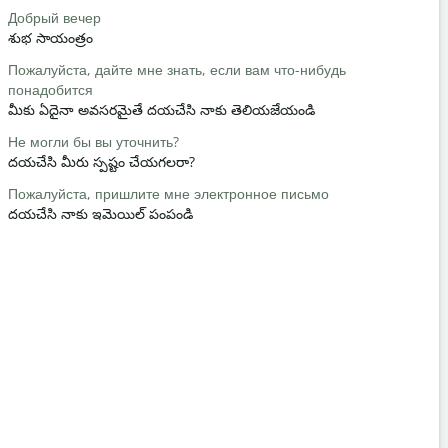
Добрый вечер
Привет / П
శుభ సాయంత్రం
హలో / హాయ
Пожалуйста, дайте мне знать, если вам что-нибудь
Как вы?
понадобится
మీరు ఎలా ఉన
మీకు ఏదైనా అవసరమైతే దయచేసి నాకు తెలియజేయండి
Пожалуйст
Не могли бы вы уточнить?
మీకు స్వాగత
దయచేసి మీరు స్పష్టం చేయగలరా?
Извините /
Пожалуйста, пришлите мне электронное письмо
నన్ను క్షమించ
దయచేసి నాకు ఇమెయిల్ పంపండి
Где наход
సమీప హోటల్