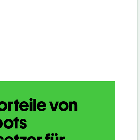
orteile von
bots
etzer für