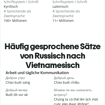
Schriftsystem / Schrift
Schriftsystem / Schrift
Kyrillisch
Lateinisch
# Sprechende als
# Sprechende als
Zweitsprache
Zweitsprache
100+ Millionen
11+ Millionen
Häufig gesprochene Sätze
von Russisch nach
Vietnamesisch
Slide 1 of 6
Arbeit und tägliche Kommunikation
Доброе утро
Добрый день
П
Chào buổi sáng
Chào buổi chiều
X
Добрый вечер
Можем ли мы назначить
М
Buổi tối vui vẻ
встречу?
T
Chúng ta có thể lên lịch một
Д
cuộc gặp được không?