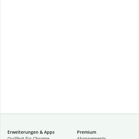
Erweiterungen & Apps
Premium
Quillbot für Chrome
Abon­ne­ments