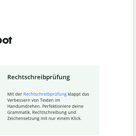
bot
Rechtschreibprüfung
Textzu
Mit der
Rechtschreibprüfung
klappt das
Mithilfe de
Verbessern von Texten im
Quillbot ka
Handumdrehen. Perfektioniere deine
Überblick ü
Grammatik, Rechtschreibung und
So wird das
Zeichensetzung mit nur einem Klick.
Forschungsa
E-Mails zum