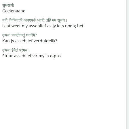
शुभसायं!
नमः / नमस्ते
Goeienaand
Hallo / Hal
यदि किञ्चिदपि आवश्यकं भवति तर्हि मम सूचय।
कथंचन अस्ति
Laat weet my asseblief as jy iets nodig het
Hoe gaan d
कृपया स्पष्टीकर्तुं शक्नोषि?
स्वागतम्
Kan jy asseblief verduidelik?
Jy is welk
कृपया ईमेलं प्रेषय।
क्षम्यताम् / क्षम्
Stuur asseblief vir my 'n e-pos
Verskoon 
निकटमस्ति कोऽ
Waar is di