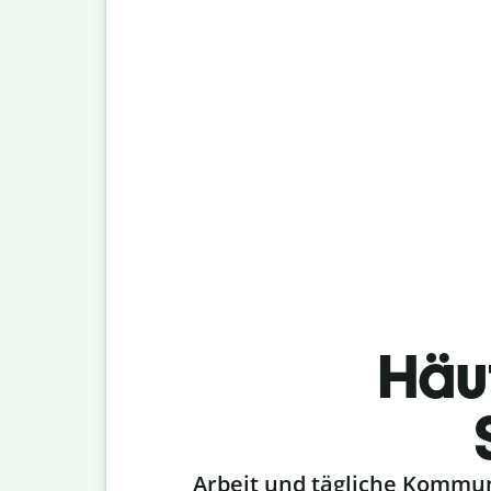
Häu
Slide 1 of 6
Arbeit und tägliche Kommu