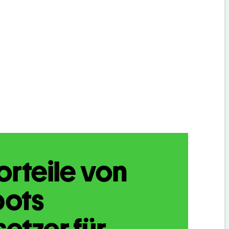
orteile von
bots
etzer für