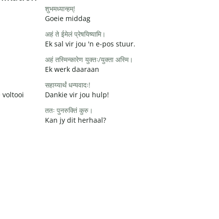
शुभमध्यान्हम्!
Goeie middag
अहं ते ईमेलं प्रेषयिष्यामि।
Ek sal vir jou 'n e-pos stuur.
अहं तस्मिन्कारेण युक्तः/युक्ता अस्मि।
Ek werk daaraan
सहाय्यार्थं धन्यवादः!
 voltooi
Dankie vir jou hulp!
ततः पुनरुक्तिं कुरु।
Kan jy dit herhaal?