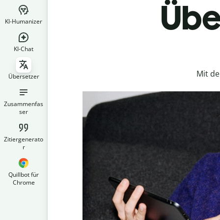
Über
KI-Humanizer
KI-Chat
Mit d
Übersetzer
Zusammenfas
ser
Zitiergenerato
r
Quillbot für
Chrome