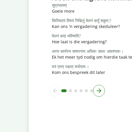
सुप्रभातम्!
Goeie more
किञ्चिदयं विषयं निश्चितुं मेलनं कर्तुं शक्नुम:?
Kan ons 'n vergadering skeduleer?
मेलनं कदा भविष्यति?
Hoe laat is die vergadering?
अस्य कार्यस्य समापनाय अधिकः कालः आवश्यकः।
Ek het meer tyd nodig om hierdie taak te
वयं एतत् पश्चात् चर्चयामः।
Kom ons bespreek dit later