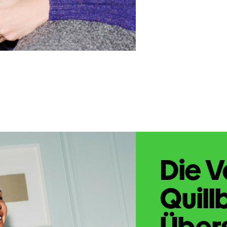
Die V
Quill
Übers