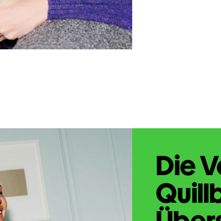
Die V
Quill
Übers