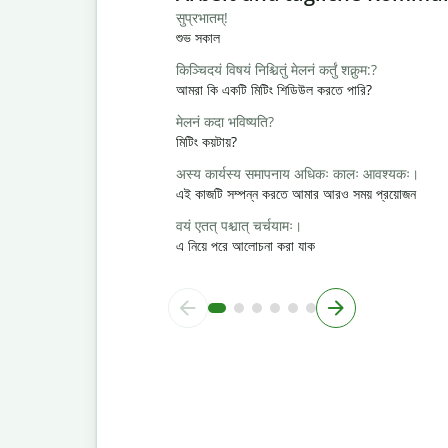
सुप्रभातम्!
শুভ সকাল
किञ्चिदयं विषयं निश्चितुं मेलनं कर्तुं शक्नुम:?
আমরা কি একটি মিটিং শিডিউল করতে পারি?
मेलनं कदा भविष्यति?
মিটিং কয়টায়?
अस्य कार्यस्य समापनाय अधिकः कालः आवश्यकः।
এই কাজটি সম্পন্ন করতে আমার আরও সময় প্রয়োজন
वयं एतत् पश्चात् चर्चयामः।
এ নিয়ে পরে আলোচনা করা যাক