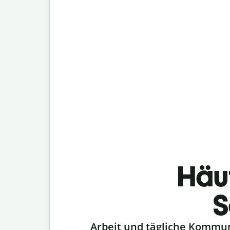
Häu
S
Slide 1 of 6
Arbeit und tägliche Kommu