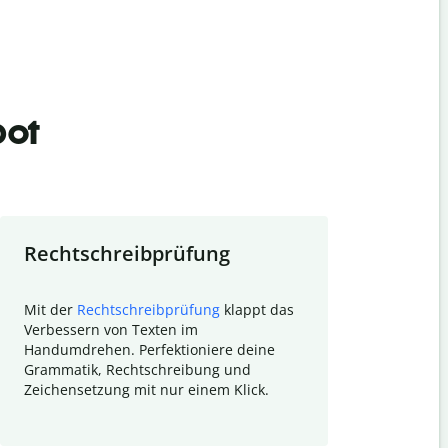
bot
Rechtschreibprüfung
Textzu
Mit der
Rechtschreibprüfung
klappt das
Mithilfe de
Verbessern von Texten im
Quillbot ka
Handumdrehen. Perfektioniere deine
Überblick ü
Grammatik, Rechtschreibung und
So wird das
Zeichensetzung mit nur einem Klick.
Forschungsa
E-Mails zum