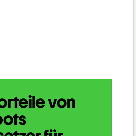
orteile von
bots
etzer für