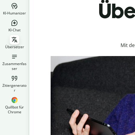
Über
KI-Humanizer
KI-Chat
Mit d
Übersetzer
Zusammenfas
ser
Zitiergenerato
r
Quillbot für
Chrome