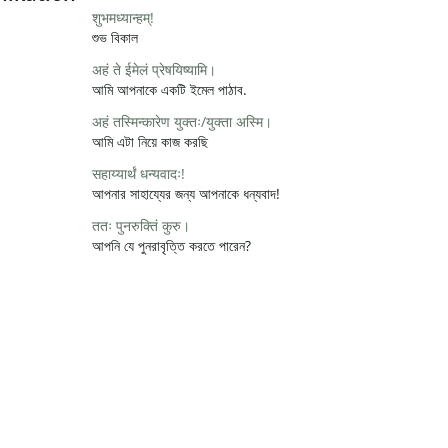
शुभमध्यान्हम्!
শুভ বিকাল
अहं ते ईमेलं प्रेषयिष्यामि।
আমি আপনাকে একটি ইমেল পাঠাব.
अहं तस्मिन्कारेण युक्तः/युक्ता अस्मि।
আমি এটা নিয়ে কাজ করছি
सहाय्यार्थं धन्यवादः!
আপনার সাহায্যের জন্য আপনাকে ধন্যবাদ!
ततः पुनरुक्तिं कुरु।
আপনি যে পুনরাবৃত্তি করতে পারেন?