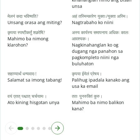
G
unsa
आ
मेलनं कदा भविष्यति?
अहं तस्मिन्कारेण युक्तः/युक्ता अस्मि।
O
Unsang orasa ang miting?
Nagtrabaho ko niini
श
कृपया स्पष्टीकर्तुं शक्नोषि?
अस्य कार्यस्य समापनाय अधिकः कालः
Mahimo ba nimong
आवश्यकः।
klarohon?
Nagkinahanglan ko og
dugang nga panahon sa
न
pagkompleto niini nga
A
buluhaton
h
सहाय्यार्थं धन्यवादः!
कृपया ईमेलं प्रेषय।
Salamat sa imong tabang!
Palihug ipadala kanako ang
usa ka email
वयं एतत् पश्चात् चर्चयामः।
ततः पुनरुक्तिं कुरु।
Ato kining hisgotan unya
Mahimo ba nimo balikon
kana?