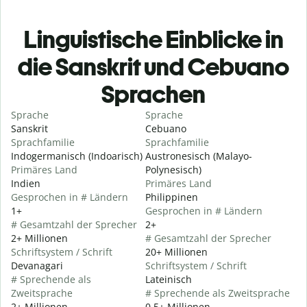
Linguistische Einblicke in
die Sanskrit und Cebuano
Sprachen
Sprache
Sprache
Sanskrit
Cebuano
Sprachfamilie
Sprachfamilie
Indogermanisch (Indoarisch)
Austronesisch (Malayo-
Primäres Land
Polynesisch)
Indien
Primäres Land
Gesprochen in # Ländern
Philippinen
1+
Gesprochen in # Ländern
# Gesamtzahl der Sprecher
2+
2+ Millionen
# Gesamtzahl der Sprecher
Schriftsystem / Schrift
20+ Millionen
Devanagari
Schriftsystem / Schrift
# Sprechende als
Lateinisch
Zweitsprache
# Sprechende als Zweitsprache
2+ Millionen
0,5+ Millionen