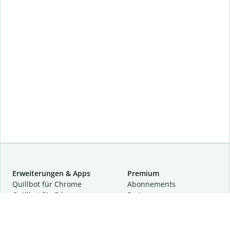
Erweiterungen & Apps
Premium
Quillbot für Chrome
Abon­ne­ments
Quillbot für Edge
Preise
Quillbot für Safari
Für Teams
Quillbot für Android
Partnerprogramm
Quillbot für iOS
Demo anfragen