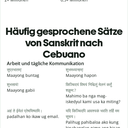
Häufig gesprochene Sätze
von Sanskrit nach
Cebuano
Slide 1 of 6
Arbeit und tägliche Kommunikation
सुप्रभातम्!
शुभमध्यान्हम्!
न
Maayong buntag
Maayong hapon
H
शुभसायं!
किञ्चिदयं विषयं निश्चितुं मेलनं कर्तुं
म
Maayong gabii
शक्नुम:?
A
Mahimo ba nga mag-
iskedyul kami usa ka miting?
स
अहं ते ईमेलं प्रेषयिष्यामि।
यदि किञ्चिदपि आवश्यकं भवति तर्हि मम
M
padalhan ko ikaw ug email.
सूचय।
g
Palihug pahibaloa ako kung
स
kinahanglan nimo ang bisan