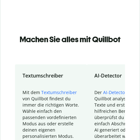
Machen Sie alles mit Quillbot
Textumschreiber
AI-Detector
Mit dem
Textumschreiber
Der
AI-Detector
von
von Quillbot findest du
Quillbot analysiert d
immer die richtigen Worte.
Texte und erstellt ei
Wähle einfach den
hilfreichen Bericht. S
passenden vordefinierten
überprüfst du schnel
Modus aus oder erstelle
einfach Abschnitte, d
deinen eigenen
AI generiert oder
personalisierten Modus.
überarbeitet wurden.