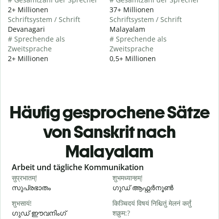
2+ Millionen
37+ Millionen
Schriftsystem / Schrift
Schriftsystem / Schrift
Devanagari
Malayalam
# Sprechende als
# Sprechende als
Zweitsprache
Zweitsprache
2+ Millionen
0,5+ Millionen
Häufig gesprochene Sätze
von Sanskrit nach
Malayalam
Slide 1 of 6
Arbeit und tägliche Kommunikation
सुप्रभातम्!
शुभमध्यान्हम्!
न
സുപ്രഭാതം
ഗുഡ് ആഫ്റ്റർനൂൺ
शुभसायं!
किञ्चिदयं विषयं निश्चितुं मेलनं कर्तुं
म
ഗുഡ് ഈവനിംഗ്
शक्नुम:?
എ