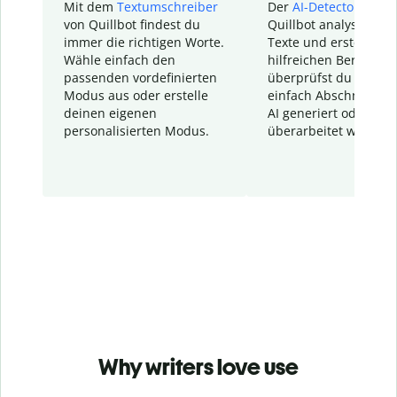
Mit dem
Textumschreiber
Der
AI-Detector
von
von Quillbot findest du
Quillbot analysiert d
immer die richtigen Worte.
Texte und erstellt ei
Wähle einfach den
hilfreichen Bericht. S
passenden vordefinierten
überprüfst du schnel
Modus aus oder erstelle
einfach Abschnitte, d
deinen eigenen
AI generiert oder
personalisierten Modus.
überarbeitet wurden.
Why writers love use