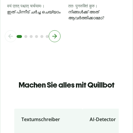
वयं एतत् पश्चात् चर्चयामः।
ततः पुनरुक्तिं कुरु।
ഇത് പിന്നീട് ചർച്ച ചെയ്യാം
നിങ്ങൾക്ക് അത്
ആവർത്തിക്കാമോ?
Machen Sie alles mit Quillbot
Textumschreiber
AI-Detector