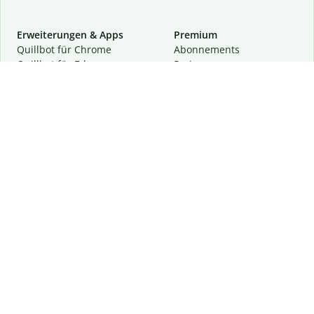
Erweiterungen & Apps
Premium
Quillbot für Chrome
Abon­ne­ments
Quillbot für Edge
Preise
Quillbot für Safari
Für Teams
Quillbot für Android
Partnerprogramm
Quillbot für iOS
Demo anfragen
Quillbot für Windows
Quillbot für macOS
Quillbot für Word
Tools
Unternehmen
Schreibhilfen
Über uns
Textkorrektur
Privatsphäre & Sicherheit
Zitieren und Originalität
Karriere
KI-Tools
Hilfe
Kontakt
Ressourcen
Folge uns