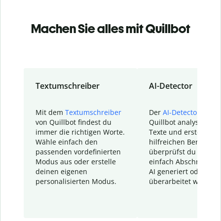
Machen Sie alles mit Quillbot
Textumschreiber
AI-Detector
Mit dem
Textumschreiber
Der
AI-Detector
von
von Quillbot findest du
Quillbot analysiert d
immer die richtigen Worte.
Texte und erstellt ei
Wähle einfach den
hilfreichen Bericht. S
passenden vordefinierten
überprüfst du schnel
Modus aus oder erstelle
einfach Abschnitte, d
deinen eigenen
AI generiert oder
personalisierten Modus.
überarbeitet wurden.