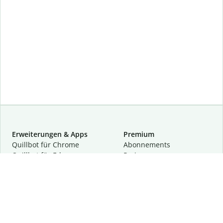
Erweiterungen & Apps
Premium
Quillbot für Chrome
Abon­ne­ments
Quillbot für Edge
Preise
Quillbot für Safari
Für Teams
Quillbot für Android
Partnerprogramm
Quillbot für iOS
Demo anfragen
Quillbot für Windows
Quillbot für macOS
Quillbot für Word