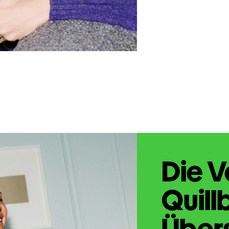
Die V
Quill
Übers