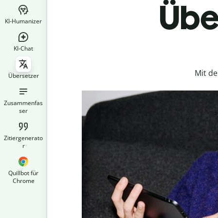
Über
KI-Humanizer
KI-Chat
Mit d
Übersetzer
Zusammenfas
ser
Zitiergenerato
r
Quillbot für
Chrome