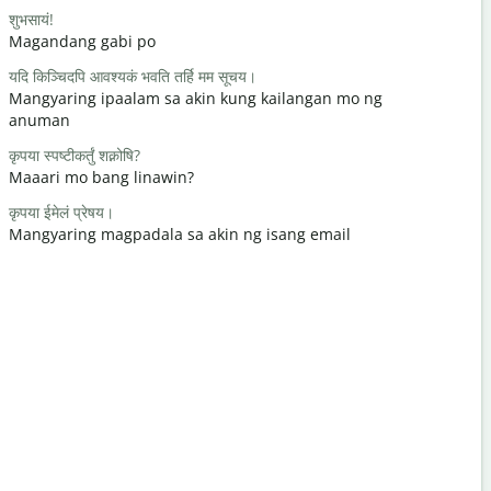
शुभसायं!
नमः / नमस्ते
Magandang gabi po
Hello / Hi
यदि किञ्चिदपि आवश्यकं भवति तर्हि मम सूचय।
कथंचन अस्ति
Mangyaring ipaalam sa akin kung kailangan mo ng
kamusta k
anuman
स्वागतम्
कृपया स्पष्टीकर्तुं शक्नोषि?
Bahala ka
Maaari mo bang linawin?
क्षम्यताम् / क्षम्
कृपया ईमेलं प्रेषय।
Paumanhin
Mangyaring magpadala sa akin ng isang email
निकटमस्ति कोऽ
Saan ang p