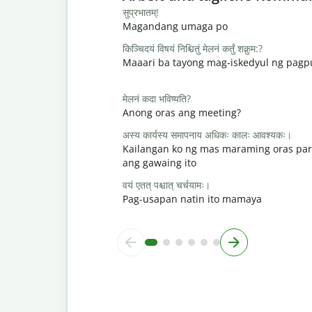
सुप्रभातम्!
Magandang umaga po
किञ्चिदयं विषयं निश्चितुं मेलनं कर्तुं शक्नुम:?
Maaari ba tayong mag-iskedyul ng pag
मेलनं कदा भविष्यति?
Anong oras ang meeting?
अस्य कार्यस्य समापनाय अधिकः कालः आवश्यकः।
Kailangan ko ng mas maraming oras par
ang gawaing ito
वयं एतत् पश्चात् चर्चयामः।
Pag-usapan natin ito mamaya