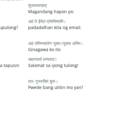
शुभमध्यान्हम्!
Magandang hapon po
अहं ते ईमेलं प्रेषयिष्यामि।
pupulong?
padadalhan kita ng email.
अहं तस्मिन्कारेण युक्तः/युक्ता अस्मि।
Ginagawa ko ito
सहाय्यार्थं धन्यवादः!
a tapusin
Salamat sa iyong tulong!
ततः पुनरुक्तिं कुरु।
Pwede bang ulitin mo yan?