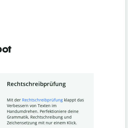
bot
Rechtschreibprüfung
Textzu
Mit der
Rechtschreibprüfung
klappt das
Mithilfe de
Verbessern von Texten im
Quillbot ka
Handumdrehen. Perfektioniere deine
Überblick ü
Grammatik, Rechtschreibung und
So wird das
Zeichensetzung mit nur einem Klick.
Forschungsa