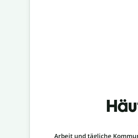
Häu
Slide 1 of 6
Arbeit und tägliche Kommu