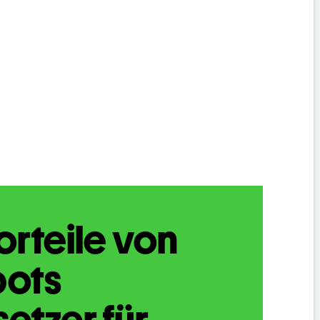
orteile von
bots
etzer für