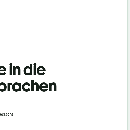
 in die
Sprachen
esisch)