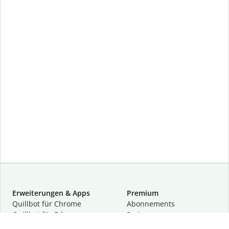
Erweiterungen & Apps
Premium
Quillbot für Chrome
Abon­ne­ments
Quillbot für Edge
Preise
Quillbot für Safari
Für Teams