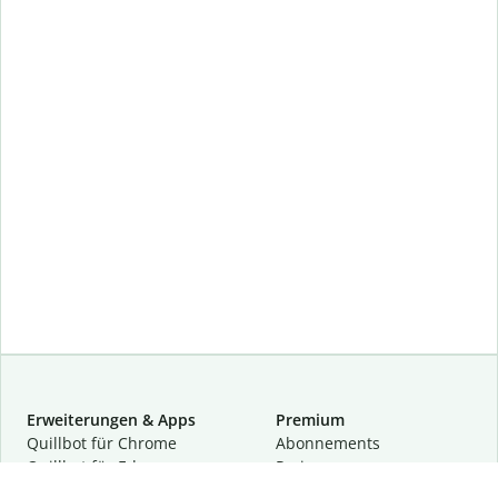
Erweiterungen & Apps
Premium
Quillbot für Chrome
Abon­ne­ments
Quillbot für Edge
Preise
Quillbot für Safari
Für Teams