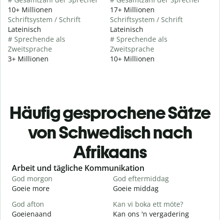
10+ Millionen
17+ Millionen
Schriftsystem / Schrift
Schriftsystem / Schrift
Lateinisch
Lateinisch
# Sprechende als
# Sprechende als
Zweitsprache
Zweitsprache
3+ Millionen
10+ Millionen
Häufig gesprochene Sätze
von Schwedisch nach
Afrikaans
Slide 1 of 6
Arbeit und tägliche Kommunikation
God morgon
God eftermiddag
H
Goeie more
Goeie middag
H
God afton
Kan vi boka ett möte?
J
Goeienaand
Kan ons 'n vergadering
M