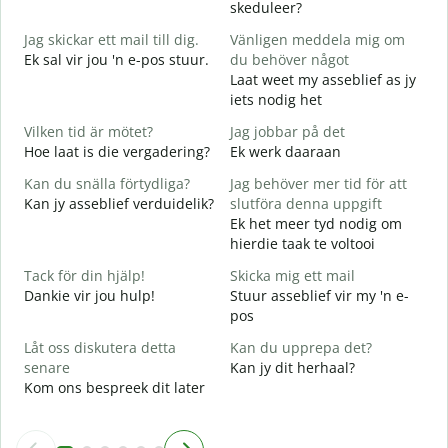
skeduleer?
G
Jag skickar ett mail till dig.
Vänligen meddela mig om
G
Ek sal vir jou 'n e-pos stuur.
du behöver något
D
Laat weet my asseblief as jy
J
iets nodig het
J
Vilken tid är mötet?
Jag jobbar på det
J
Hoe laat is die vergadering?
Ek werk daaraan
A
Kan du snälla förtydliga?
Jag behöver mer tid för att
T
Kan jy asseblief verduidelik?
slutföra denna uppgift
Ek het meer tyd nodig om
V
hierdie taak te voltooi
W
Tack för din hjälp!
Skicka mig ett mail
Dankie vir jou hulp!
Stuur asseblief vir my 'n e-
pos
Låt oss diskutera detta
Kan du upprepa det?
senare
Kan jy dit herhaal?
Kom ons bespreek dit later