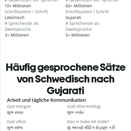
10+ Millionen
65+ Millionen
Schriftsystem / Schrift
Schriftsystem / Schrift
Lateinisch
Gujarati
# Sprechende als
# Sprechende als
Zweitsprache
Zweitsprache
3+ Millionen
5+ Millionen
Häufig gesprochene Sätze
von Schwedisch nach
Gujarati
Slide 1 of 6
Arbeit und tägliche Kommunikation
God morgon
God eftermiddag
H
શુભ સવાર
શુભ બપોર
હ
God afton
Kan vi boka ett möte?
J
શુભ સાંજ
શું આપણે મીટિંગ શેડ્યૂલ કરી
મ