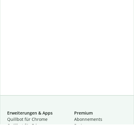
Erweiterungen & Apps
Premium
Quillbot für Chrome
Abon­ne­ments
Quillbot für Edge
Preise
Quillbot für Safari
Für Teams