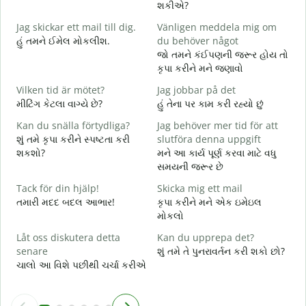
શકીએ?
G
Jag skickar ett mail till dig.
Vänligen meddela mig om
શ
હું તમને ઈમેલ મોકલીશ.
du behöver något
D
જો તમને કંઈપણની જરૂર હોય તો
ત
કૃપા કરીને મને જણાવો
J
Vilken tid är mötet?
Jag jobbar på det
હ
મીટિંગ કેટલા વાગ્યે છે?
હું તેના પર કામ કરી રહ્યો છું
A
Kan du snälla förtydliga?
Jag behöver mer tid för att
ગ
શું તમે કૃપા કરીને સ્પષ્ટતા કરી
slutföra denna uppgift
શકશો?
મને આ કાર્ય પૂર્ણ કરવા માટે વધુ
V
સમયની જરૂર છે
સ
Tack för din hjälp!
Skicka mig ett mail
તમારી મદદ બદલ આભાર!
કૃપા કરીને મને એક ઇમેઇલ
મોકલો
Låt oss diskutera detta
Kan du upprepa det?
senare
શું તમે તે પુનરાવર્તન કરી શકો છો?
ચાલો આ વિશે પછીથી ચર્ચા કરીએ