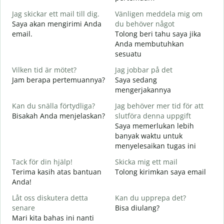
G
Jag skickar ett mail till dig.
Vänligen meddela mig om
S
Saya akan mengirimi Anda
du behöver något
email.
Tolong beri tahu saya jika
D
Anda membutuhkan
T
sesuatu
J
Vilken tid är mötet?
Jag jobbar på det
Y
Jam berapa pertemuannya?
Saya sedang
mengerjakannya
A
S
Kan du snälla förtydliga?
Jag behöver mer tid för att
Bisakah Anda menjelaskan?
slutföra denna uppgift
Saya memerlukan lebih
V
banyak waktu untuk
D
menyelesaikan tugas ini
Tack för din hjälp!
Skicka mig ett mail
Terima kasih atas bantuan
Tolong kirimkan saya email
Anda!
Låt oss diskutera detta
Kan du upprepa det?
senare
Bisa diulang?
Mari kita bahas ini nanti