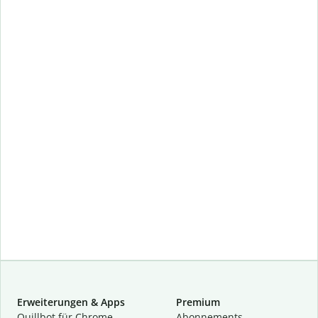
Erweiterungen & Apps
Premium
Quillbot für Chrome
Abon­ne­ments