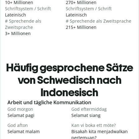
10+ Millionen
270+ Millionen
Schriftsystem / Schrift
Schriftsystem / Schrift
Lateinisch
Lateinisch
# Sprechende als
# Sprechende als Zweitsprache
Zweitsprache
215+ Millionen
3+ Millionen
Häufig gesprochene Sätze
von Schwedisch nach
Indonesisch
Slide 1 of 6
Arbeit und tägliche Kommunikation
God morgon
God eftermiddag
H
Selamat pagi
Selamat siang
H
God afton
Kan vi boka ett möte?
J
Selamat malam
Bisakah kita menjadwalkan
N
pertemuan?