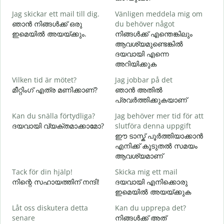
Jag skickar ett mail till dig.
Vänligen meddela mig om
ഞാൻ നിങ്ങൾക്ക് ഒരു
du behöver något
D
ഇമെയിൽ അയയ്ക്കും.
നിങ്ങൾക്ക് എന്തെങ്കിലും
ന
ആവശ്യമുണ്ടെങ്കിൽ
ദയവായി എന്നെ
J
അറിയിക്കുക
Vilken tid är mötet?
Jag jobbar på det
A
മീറ്റിംഗ് എത്ര മണിക്കാണ്?
ഞാൻ അതിൽ
വ
പ്രവർത്തിക്കുകയാണ്
Kan du snälla förtydliga?
Jag behöver mer tid för att
V
ദയവായി വ്യക്തമാക്കാമോ?
slutföra denna uppgift
ഈ ടാസ്ക് പൂർത്തിയാക്കാൻ
ഹ
എനിക്ക് കൂടുതൽ സമയം
ആവശ്യമാണ്
Tack för din hjälp!
Skicka mig ett mail
നിന്റെ സഹായത്തിന് നന്ദി!
ദയവായി എനിക്കൊരു
ഇമെയിൽ അയയ്ക്കുക
Låt oss diskutera detta
Kan du upprepa det?
senare
നിങ്ങൾക്ക് അത്