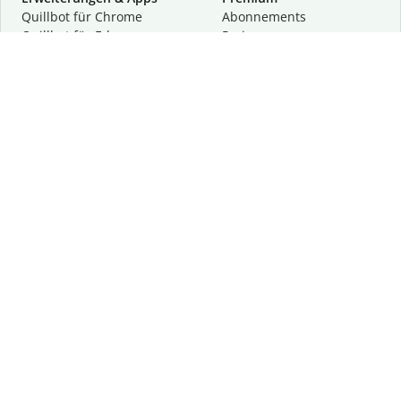
Quillbot für Chrome
Abon­ne­ments
Quillbot für Edge
Preise
Quillbot für Safari
Für Teams
Quillbot für Android
Partnerprogramm
Quillbot für iOS
Demo anfragen
Quillbot für Windows
Quillbot für macOS
Quillbot für Word
Tools
Unternehmen
Schreibhilfen
Über uns
Textkorrektur
Privatsphäre & Sicherheit
Zitieren und Originalität
Karriere
KI-Tools
Hilfe
Kontakt
Ressourcen
Folge uns