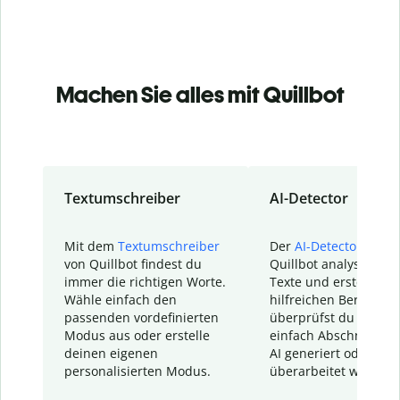
Machen Sie alles mit Quillbot
Textumschreiber
AI-Detector
Mit dem
Textumschreiber
Der
AI-Detector
von
von Quillbot findest du
Quillbot analysiert d
immer die richtigen Worte.
Texte und erstellt ei
Wähle einfach den
hilfreichen Bericht. S
passenden vordefinierten
überprüfst du schnel
Modus aus oder erstelle
einfach Abschnitte, d
deinen eigenen
AI generiert oder
personalisierten Modus.
überarbeitet wurden.