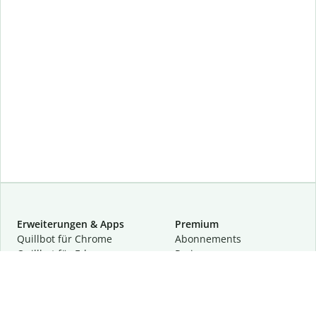
Erweiterungen & Apps
Premium
Quillbot für Chrome
Abon­ne­ments
Quillbot für Edge
Preise
Quillbot für Safari
Für Teams
Quillbot für Android
Partnerprogramm
Quillbot für iOS
Demo anfragen
Quillbot für Windows