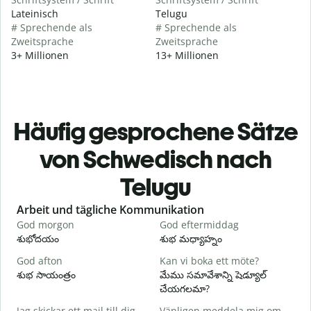
Lateinisch
Telugu
# Sprechende als
# Sprechende als
Zweitsprache
Zweitsprache
3+ Millionen
13+ Millionen
Häufig gesprochene Sätze
von Schwedisch nach
Telugu
Slide 1 of 6
Arbeit und tägliche Kommunikation
God morgon
God eftermiddag
H
శుభోదయం
శుభ మధ్యాహ్నం
హ
God afton
Kan vi boka ett möte?
J
శుభ సాయంత్రం
మేము సమావేశాన్ని షెడ్యూల్
న
చేయగలమా?
G
Jag skickar ett mail till dig.
Vänligen meddela mig om
శ