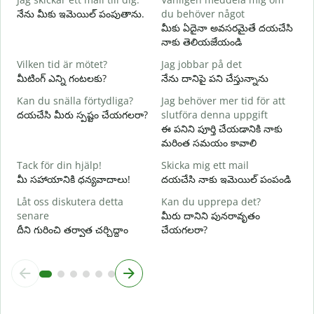
నేను మీకు ఇమెయిల్ పంపుతాను.
du behöver något
D
మీకు ఏదైనా అవసరమైతే దయచేసి
మ
నాకు తెలియజేయండి
J
Vilken tid är mötet?
Jag jobbar på det
అ
మీటింగ్ ఎన్ని గంటలకు?
నేను దానిపై పని చేస్తున్నాను
A
Kan du snälla förtydliga?
Jag behöver mer tid för att
వ
దయచేసి మీరు స్పష్టం చేయగలరా?
slutföra denna uppgift
ఈ పనిని పూర్తి చేయడానికి నాకు
V
మరింత సమయం కావాలి
స
Tack för din hjälp!
Skicka mig ett mail
మీ సహాయానికి ధన్యవాదాలు!
దయచేసి నాకు ఇమెయిల్ పంపండి
Låt oss diskutera detta
Kan du upprepa det?
senare
మీరు దానిని పునరావృతం
దీని గురించి తర్వాత చర్చిద్దాం
చేయగలరా?