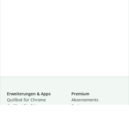
Erweiterungen & Apps
Premium
Quillbot für Chrome
Abon­ne­ments
Quillbot für Edge
Preise
Quillbot für Safari
Für Teams
Quillbot für Android
Partnerprogramm
Quillbot für iOS
Demo anfragen