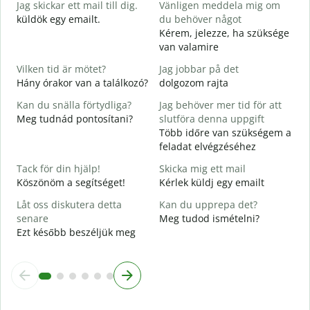
Jag skickar ett mail till dig.
Vänligen meddela mig om
J
küldök egy emailt.
du behöver något
D
Kérem, jelezze, ha szüksége
S
van valamire
J
Vilken tid är mötet?
Jag jobbar på det
I
Hány órakor van a találkozó?
dolgozom rajta
A
Kan du snälla förtydliga?
Jag behöver mer tid för att
Meg tudnád pontosítani?
slutföra denna uppgift
Több időre van szükségem a
V
feladat elvégzéséhez
H
s
Tack för din hjälp!
Skicka mig ett mail
Köszönöm a segítséget!
Kérlek küldj egy emailt
Låt oss diskutera detta
Kan du upprepa det?
senare
Meg tudod ismételni?
Ezt később beszéljük meg