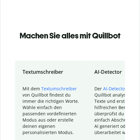
Machen Sie alles mit Quillbot
Textumschreiber
AI-Detector
Mit dem
Textumschreiber
Der
AI-Detector
von
von Quillbot findest du
Quillbot analysiert d
immer die richtigen Worte.
Texte und erstellt ei
Wähle einfach den
hilfreichen Bericht. S
passenden vordefinierten
überprüfst du schnel
Modus aus oder erstelle
einfach Abschnitte, d
deinen eigenen
AI generiert oder
personalisierten Modus.
überarbeitet wurden.