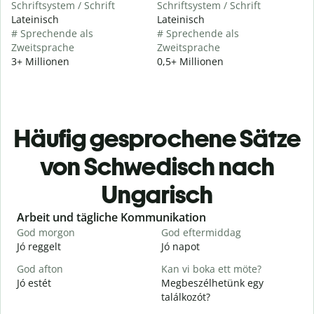
Schriftsystem / Schrift
Schriftsystem / Schrift
Lateinisch
Lateinisch
# Sprechende als
# Sprechende als
Zweitsprache
Zweitsprache
3+ Millionen
0,5+ Millionen
Häufig gesprochene Sätze
von Schwedisch nach
Ungarisch
Slide 1 of 6
Arbeit und tägliche Kommunikation
God morgon
God eftermiddag
H
Jó reggelt
Jó napot
H
God afton
Kan vi boka ett möte?
J
Jó estét
Megbeszélhetünk egy
találkozót?
G