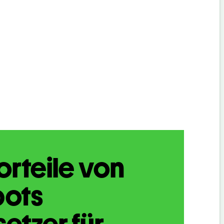
orteile von
bots
etzer für