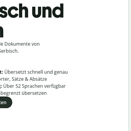
isch und
h
lle Dokumente von
erbisch.
t:
Übersetzt schnell und genau
rter, Sätze & Absätze
g:
Über
52
Sprachen verfügbar
begrenzt übersetzen
ten