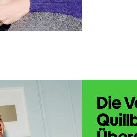
Die V
Quill
Übers