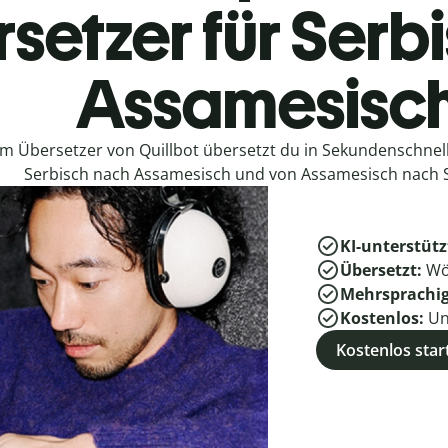
setzer für Serb
Assamesisc
em Übersetzer von Quillbot übersetzt du in Sekundenschne
Serbisch nach Assamesisch und von Assamesisch nach S
KI-unterstütz
Übersetzt:
Wö
Mehrsprachi
Kostenlos:
Un
Kostenlos star