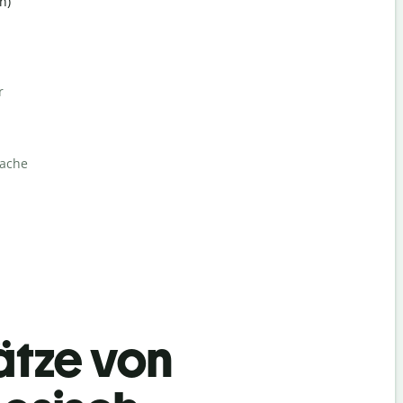
h)
r
rache
ätze von