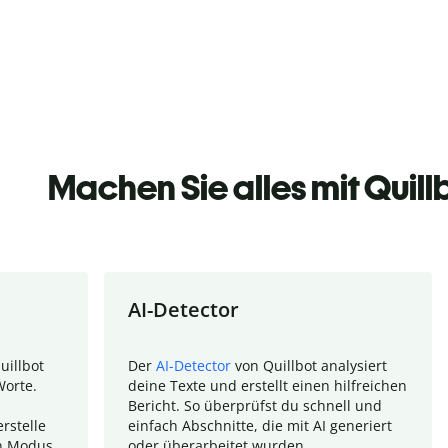
Machen Sie alles mit Quill
AI-Detector
uillbot
Der
AI-Detector
von Quillbot analysiert
Worte.
deine Texte und erstellt einen hilfreichen
Bericht. So überprüfst du schnell und
rstelle
einfach Abschnitte, die mit AI generiert
n Modus.
oder überarbeitet wurden.