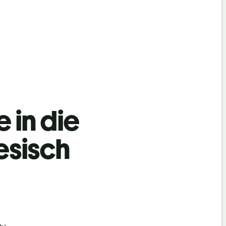
 in die
esisch