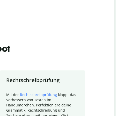
bot
Rechtschreibprüfung
Textzu
Mit der
Rechtschreibprüfung
klappt das
Mithilfe de
Verbessern von Texten im
Quillbot ka
Handumdrehen. Perfektioniere deine
Überblick ü
Grammatik, Rechtschreibung und
So wird das
Zeichensetzung mit nur einem Klick.
Forschungsa