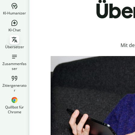
Über
KI-Humanizer
KI-Chat
Mit d
Übersetzer
Zusammenfas
ser
Zitiergenerato
r
Quillbot für
Chrome