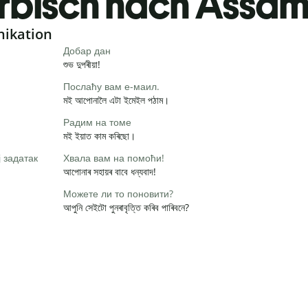
rbisch nach Assam
nikation
Добар дан
শুভ দুপৰীয়া!
Послаћу вам е-маил.
মই আপোনালৈ এটা ইমেইল পঠাম।
Радим на томе
মই ইয়াত কাম কৰিছো।
 задатак
Хвала вам на помоћи!
আপোনাৰ সহায়ৰ বাবে ধন্যবাদ!
Можете ли то поновити?
আপুনি সেইটো পুনৰাবৃত্তি কৰিব পাৰিবনে?