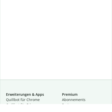
Erweiterungen & Apps
Premium
Quillbot für Chrome
Abon­ne­ments
Quillbot für Edge
Preise
Quillbot für Safari
Für Teams