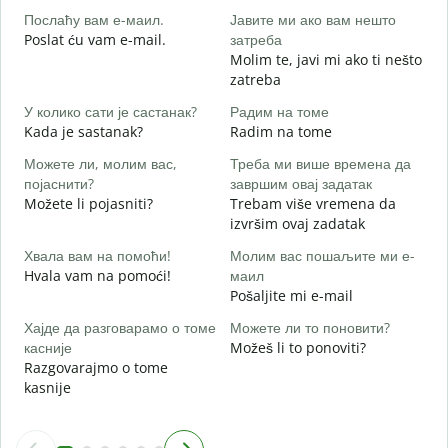
Послаћу вам е-маил.
Јавите ми ако вам нешто
Н
Poslat ću vam e-mail.
затреба
Molim te, javi mi ako ti nešto
zatreba
Д
d
У колико сати је састанак?
Радим на томе
Kada je sastanak?
Radim na tome
Можете ли, молим вас,
Треба ми више времена да
појаснити?
завршим овај задатак
Možete li pojasniti?
Trebam više vremena da
Г
izvršim ovaj zadatak
G
Хвала вам на помоћи!
Молим вас пошаљите ми е-
Hvala vam na pomoći!
маил
Pošaljite mi e-mail
Хајде да разговарамо о томе
Можете ли то поновити?
касније
Možeš li to ponoviti?
Razgovarajmo o tome
kasnije