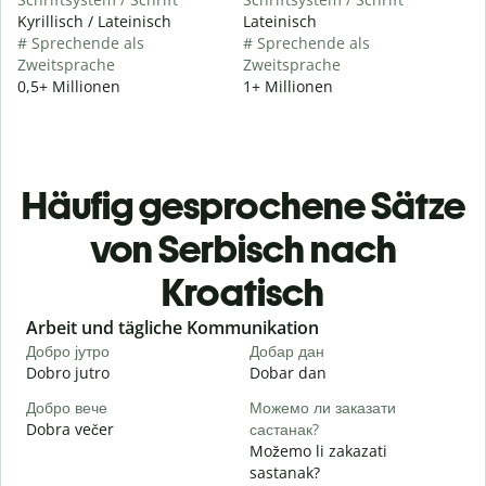
Kyrillisch / Lateinisch
Lateinisch
# Sprechende als
# Sprechende als
Zweitsprache
Zweitsprache
0,5+ Millionen
1+ Millionen
Häufig gesprochene Sätze
von Serbisch nach
Kroatisch
Slide 1 of 6
Arbeit und tägliche Kommunikation
Добро јутро
Добар дан
З
Dobro jutro
Dobar dan
B
Добро вече
Можемо ли заказати
З
Dobra večer
састанак?
M
Možemo li zakazati
Д
sastanak?
D