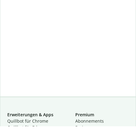
Erweiterungen & Apps
Premium
Quillbot für Chrome
Abon­ne­ments
Quillbot für Edge
Preise
Quillbot für Safari
Für Teams