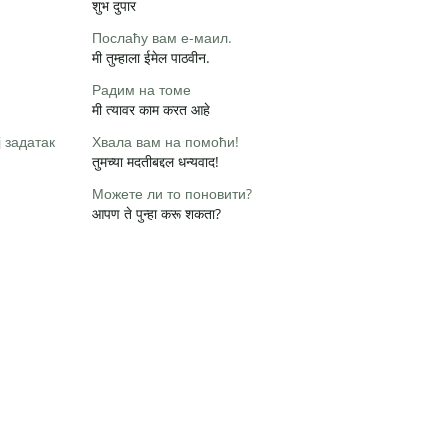
शुभ दुपार
Послаћу вам е-маил.
मी तुम्हाला ईमेल पाठवीन.
Радим на томе
मी त्यावर काम करत आहे
 задатак
Хвала вам на помоћи!
तुमच्या मदतीबद्दल धन्यवाद!
Можете ли то поновити?
आपण ते पुन्हा करू शकता?