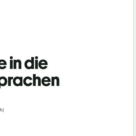
 in die
Sprachen
h)