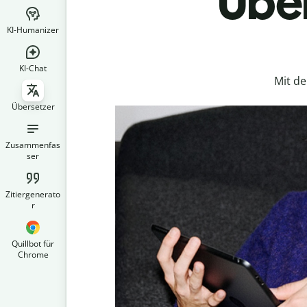
Über
KI-Humanizer
KI-Chat
Mit d
Übersetzer
Zusammenfas
ser
Zitiergenerato
r
Quillbot für
Chrome