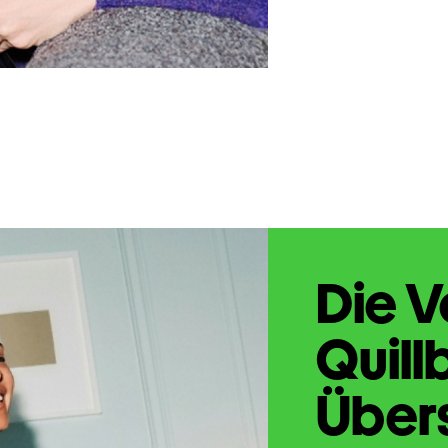
Die V
Quill
Übers