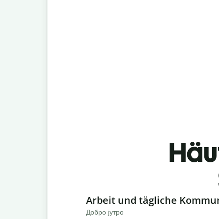
Häu
Slide 1 of 6
Arbeit und tägliche Kommu
Добро јутро