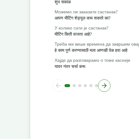
शुभ सकाळ
Можемо ли заказати састанак?
आपण मीटिंग शेड्यूल करू शकतो का?
У колико сати је састанак?
मीटिंग किती वाजता आहे?
Треба ми више времена да завршим овај
हे काम पूर्ण करण्यासाठी मला आणखी वेळ हवा आहे
Хајде да разговарамо о томе касније
यावर नंतर चर्चा करू