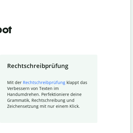
bot
Rechtschreibprüfung
Textzu
Mit der
Rechtschreibprüfung
klappt das
Mithilfe de
Verbessern von Texten im
Quillbot ka
Handumdrehen. Perfektioniere deine
Überblick ü
Grammatik, Rechtschreibung und
So wird das
Zeichensetzung mit nur einem Klick.
Forschungsa
E-Mails zum