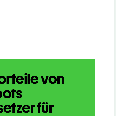
orteile von
bots
etzer für