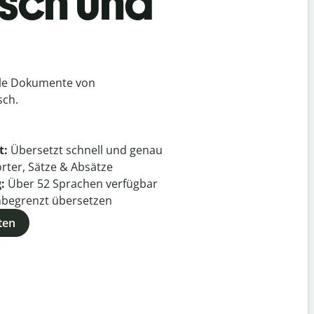
isch und
lle Dokumente von
sch.
t:
Übersetzt schnell und genau
rter, Sätze & Absätze
g:
Über
52
Sprachen verfügbar
begrenzt übersetzen
ten