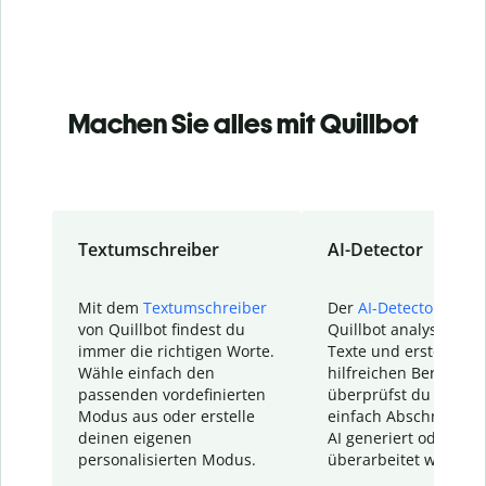
Machen Sie alles mit Quillbot
Textumschreiber
AI-Detector
Mit dem
Textumschreiber
Der
AI-Detector
von
von Quillbot findest du
Quillbot analysiert d
immer die richtigen Worte.
Texte und erstellt ei
Wähle einfach den
hilfreichen Bericht. S
passenden vordefinierten
überprüfst du schnel
Modus aus oder erstelle
einfach Abschnitte, d
deinen eigenen
AI generiert oder
personalisierten Modus.
überarbeitet wurden.