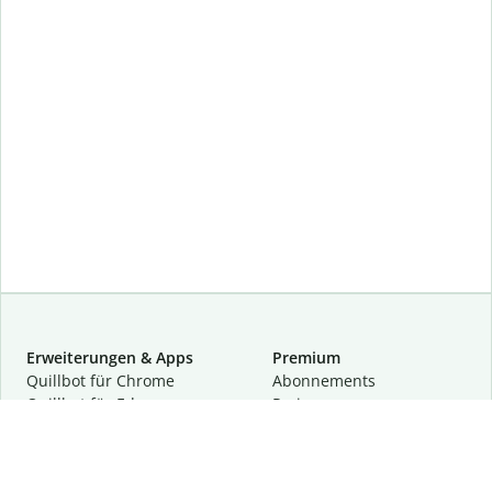
Erweiterungen & Apps
Premium
Quillbot für Chrome
Abon­ne­ments
Quillbot für Edge
Preise
Quillbot für Safari
Für Teams
Quillbot für Android
Partnerprogramm
Quillbot für iOS
Demo anfragen