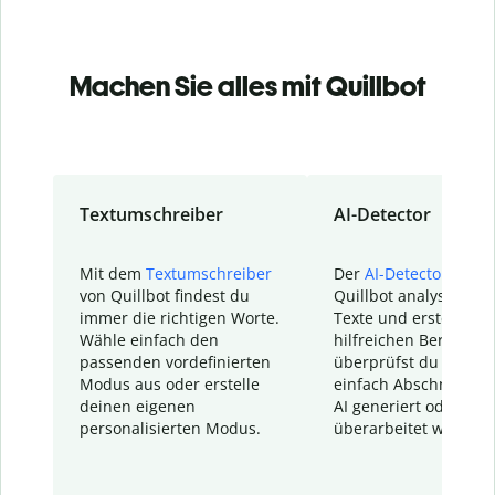
Machen Sie alles mit Quillbot
Textumschreiber
AI-Detector
Mit dem
Textumschreiber
Der
AI-Detector
von
von Quillbot findest du
Quillbot analysiert d
immer die richtigen Worte.
Texte und erstellt ei
Wähle einfach den
hilfreichen Bericht. S
passenden vordefinierten
überprüfst du schnel
Modus aus oder erstelle
einfach Abschnitte, d
deinen eigenen
AI generiert oder
personalisierten Modus.
überarbeitet wurden.