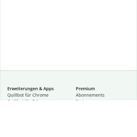
Erweiterungen & Apps
Premium
Quillbot für Chrome
Abon­ne­ments
Quillbot für Edge
Preise
Quillbot für Safari
Für Teams
Quillbot für Android
Partnerprogramm
Quillbot für iOS
Demo anfragen
Quillbot für Windows
Quillbot für macOS