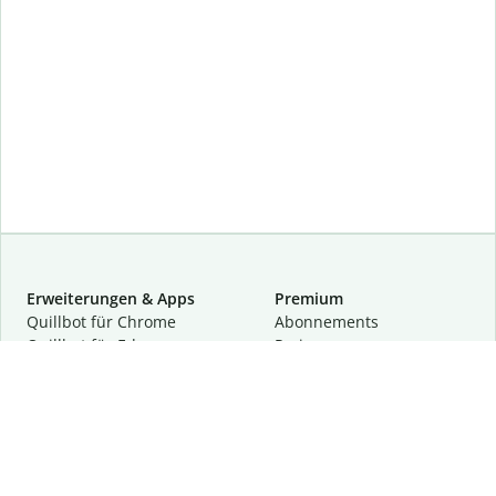
Erweiterungen & Apps
Premium
Quillbot für Chrome
Abon­ne­ments
Quillbot für Edge
Preise
Quillbot für Safari
Für Teams
Quillbot für Android
Partnerprogramm
Quillbot für iOS
Demo anfragen
Quillbot für Windows
Quillbot für macOS
Quillbot für Word