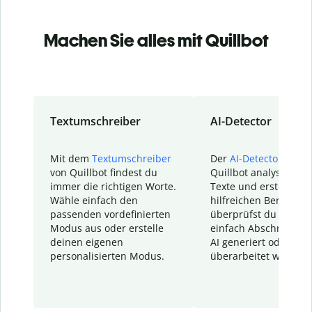
Machen Sie alles mit Quillbot
Textumschreiber
AI-Detector
Mit dem
Textumschreiber
Der
AI-Detector
von
von Quillbot findest du
Quillbot analysiert d
immer die richtigen Worte.
Texte und erstellt ei
Wähle einfach den
hilfreichen Bericht. S
passenden vordefinierten
überprüfst du schnel
Modus aus oder erstelle
einfach Abschnitte, d
deinen eigenen
AI generiert oder
personalisierten Modus.
überarbeitet wurden.