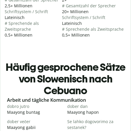
2,5+ Millionen
# Gesamtzahl der Sprecher
Schriftsystem / Schrift
20+ Millionen
Lateinisch
Schriftsystem / Schrift
# Sprechende als
Lateinisch
Zweitsprache
# Sprechende als Zweitsprache
0,5+ Millionen
0,5+ Millionen
Häufig gesprochene Sätze
von Slowenisch nach
Cebuano
Slide 1 of 6
Arbeit und tägliche Kommunikation
dobro jutro
dober dan
Ž
Maayong buntag
Maayong hapon
H
dober večer
Se lahko dogovorimo za
m
Maayong gabii
sestanek?
A