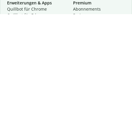
Erweiterungen & Apps
Premium
Quillbot für Chrome
Abon­ne­ments
Quillbot für Edge
Preise
Quillbot für Safari
Für Teams
Quillbot für Android
Partnerprogramm
Quillbot für iOS
Demo anfragen
Quillbot für Windows
Quillbot für macOS
Quillbot für Word
Tools
Unternehmen
Schreibhilfen
Über uns
Textkorrektur
Privatsphäre & Sicherheit
Zitieren und Originalität
Karriere
KI-Tools
Hilfe
Kontakt
Ressourcen
Folge uns