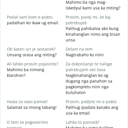
Mahimo ba nga mag-
D
iskedyul kami usa ka miting?
M
Poslal vam bom e-pošto.
Prosim, povej mi, če kaj
g
padalhan ko ikaw ug email.
potrebuješ
V
Palihug pahibaloa ako kung
G
kinahanglan nimo ang bisan
unsa
d
O
Ob kateri uri je sestanek?
Delam na tem
Unsang orasa ang miting?
Nagtrabaho ko niini
A
Ali lahko prosim pojasnite?
Za dokončanje te naloge
Mahimo ba nimong
potrebujem več časa
klarohon?
Nagkinahanglan ko og
K
dugang nga panahon sa
A
pagkompleto niini nga
h
buluhaton
Hvala za vašo pomoč!
Prosim, pošljite mi e-pošto
Salamat sa imong tabang!
Palihug ipadala kanako ang
usa ka email
O tem se pogovorimo
Lahko to ponoviš?
pozneje
Mahimo ba nimo balikon