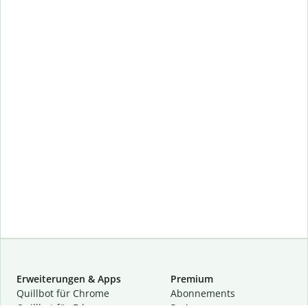
Erweiterungen & Apps
Premium
Quillbot für Chrome
Abon­ne­ments
Quillbot für Edge
Preise