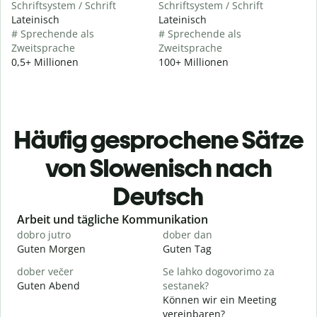
Schriftsystem / Schrift
Schriftsystem / Schrift
Lateinisch
Lateinisch
# Sprechende als
# Sprechende als
Zweitsprache
Zweitsprache
0,5+ Millionen
100+ Millionen
Häufig gesprochene Sätze
von Slowenisch nach
Deutsch
Slide 1 of 6
Arbeit und tägliche Kommunikation
dobro jutro
dober dan
Ž
Guten Morgen
Guten Tag
H
dober večer
Se lahko dogovorimo za
m
Guten Abend
sestanek?
I
Können wir ein Meeting
D
vereinbaren?