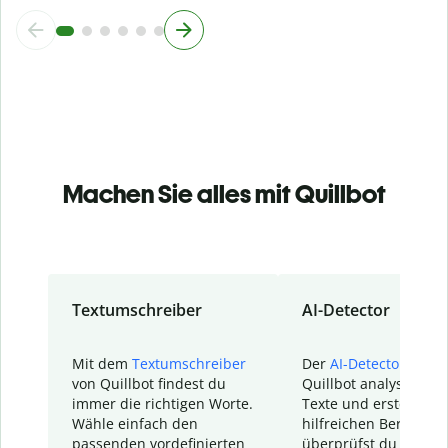
Machen Sie alles mit Quillbot
Textumschreiber
AI-Detector
Mit dem
Textumschreiber
Der
AI-Detector
von
von Quillbot findest du
Quillbot analysiert d
immer die richtigen Worte.
Texte und erstellt ei
Wähle einfach den
hilfreichen Bericht. S
passenden vordefinierten
überprüfst du schnel