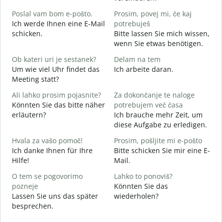
G
Poslal vam bom e-pošto.
Prosim, povej mi, če kaj
Ich werde Ihnen eine E-Mail
potrebuješ
V
schicken.
Bitte lassen Sie mich wissen,
G
wenn Sie etwas benötigen.
d
Ob kateri uri je sestanek?
Delam na tem
J
Um wie viel Uhr findet das
Ich arbeite daran.
Meeting statt?
A
A
Ali lahko prosim pojasnite?
Za dokončanje te naloge
Könnten Sie das bitte näher
potrebujem več časa
erläutern?
Ich brauche mehr Zeit, um
K
diese Aufgabe zu erledigen.
W
Hvala za vašo pomoč!
Prosim, pošljite mi e-pošto
Ich danke Ihnen für Ihre
Bitte schicken Sie mir eine E-
Hilfe!
Mail.
O tem se pogovorimo
Lahko to ponoviš?
pozneje
Könnten Sie das
Lassen Sie uns das später
wiederholen?
besprechen.