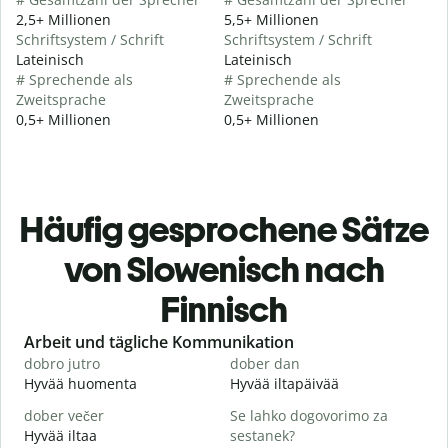
2,5+ Millionen
5,5+ Millionen
Schriftsystem / Schrift
Schriftsystem / Schrift
Lateinisch
Lateinisch
# Sprechende als
# Sprechende als
Zweitsprache
Zweitsprache
0,5+ Millionen
0,5+ Millionen
Häufig gesprochene Sätze
von Slowenisch nach
Finnisch
Slide 1 of 6
Arbeit und tägliche Kommunikation
dobro jutro
dober dan
Ž
Hyvää huomenta
Hyvää iltapäivää
H
dober večer
Se lahko dogovorimo za
m
Hyvää iltaa
sestanek?
N