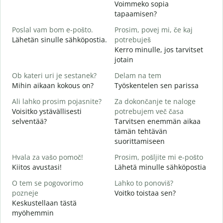
Voimmeko sopia
D
tapaamisen?
H
Poslal vam bom e-pošto.
Prosim, povej mi, če kaj
i
Lähetän sinulle sähköpostia.
potrebuješ
V
Kerro minulle, jos tarvitset
T
jotain
d
Ob kateri uri je sestanek?
Delam na tem
K
Mihin aikaan kokous on?
Työskentelen sen parissa
A
Ali lahko prosim pojasnite?
Za dokončanje te naloge
H
Voisitko ystävällisesti
potrebujem več časa
selventää?
Tarvitsen enemmän aikaa
K
tämän tehtävän
M
suorittamiseen
Hvala za vašo pomoč!
Prosim, pošljite mi e-pošto
Kiitos avustasi!
Lähetä minulle sähköpostia
O tem se pogovorimo
Lahko to ponoviš?
pozneje
Voitko toistaa sen?
Keskustellaan tästä
myöhemmin