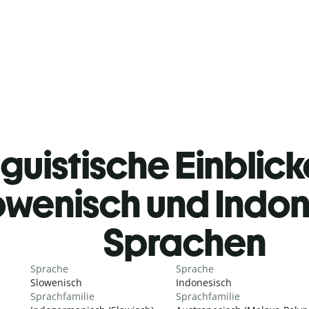
guistische Einblicke
owenisch und Indon
Sprachen
Sprache
Sprache
Slowenisch
Indonesisch
Sprachfamilie
Sprachfamilie