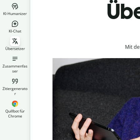
Übe
KI-Humanizer
KI-Chat
Mit d
Übersetzer
Zusammenfas
ser
Zitiergenerato
r
Quillbot für
Chrome