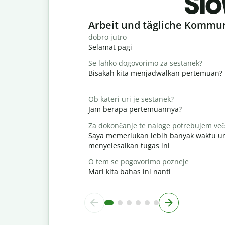
Slo
Slide 1 of 6
Arbeit und tägliche Kommu
dobro jutro
Selamat pagi
Se lahko dogovorimo za sestanek?
Bisakah kita menjadwalkan pertemuan?
Ob kateri uri je sestanek?
Jam berapa pertemuannya?
Za dokončanje te naloge potrebujem več
Saya memerlukan lebih banyak waktu u
menyelesaikan tugas ini
O tem se pogovorimo pozneje
Mari kita bahas ini nanti