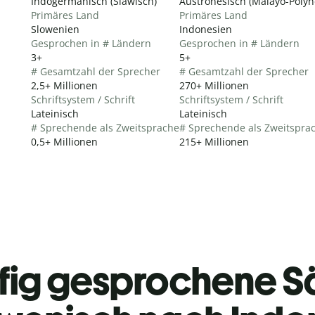
Indogermanisch (Slawisch)
Austronesisch (Malayo-Polyn
Primäres Land
Primäres Land
Slowenien
Indonesien
Gesprochen in # Ländern
Gesprochen in # Ländern
3+
5+
# Gesamtzahl der Sprecher
# Gesamtzahl der Sprecher
2,5+ Millionen
270+ Millionen
Schriftsystem / Schrift
Schriftsystem / Schrift
Lateinisch
Lateinisch
# Sprechende als Zweitsprache
# Sprechende als Zweitspra
0,5+ Millionen
215+ Millionen
fig gesprochene S