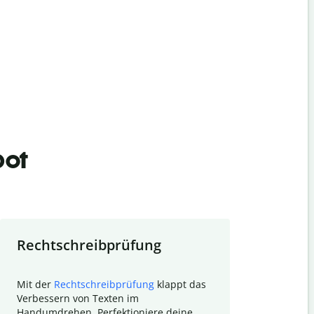
bot
Rechtschreibprüfung
Textzu
Mit der
Rechtschreibprüfung
klappt das
Mithilfe de
Verbessern von Texten im
Quillbot ka
Handumdrehen. Perfektioniere deine
Überblick ü