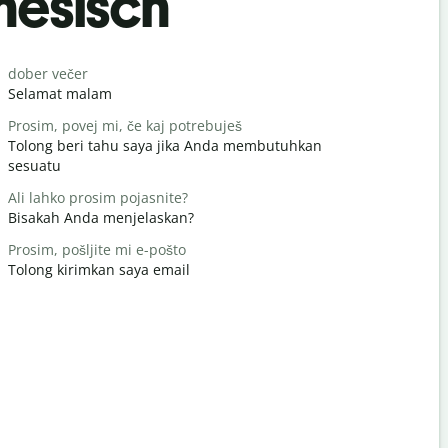
nesisch
Begrüß
dober večer
Živjo/živjo
Selamat malam
Halo / Hai
Prosim, povej mi, če kaj potrebuješ
kako si
Tolong beri tahu saya jika Anda membutuhkan
Apa kabar
sesuatu
Vabljeni
Ali lahko prosim pojasnite?
Terima kas
Bisakah Anda menjelaskan?
Oprostite /
Prosim, pošljite mi e-pošto
Permisi / 
Tolong kirimkan saya email
Kje je najbl
Dimana hot