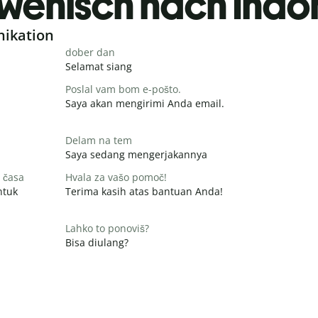
wenisch nach Indo
nikation
dober dan
Selamat siang
Poslal vam bom e-pošto.
Saya akan mengirimi Anda email.
Delam na tem
Saya sedang mengerjakannya
 časa
Hvala za vašo pomoč!
ntuk
Terima kasih atas bantuan Anda!
Lahko to ponoviš?
Bisa diulang?