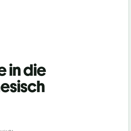
 in die
esisch