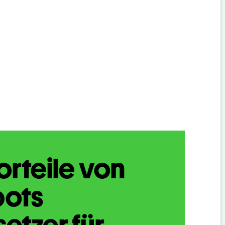
orteile von
bots
etzer für