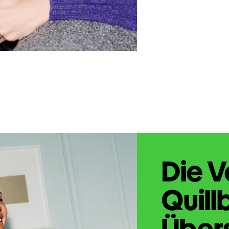
Die V
Quill
Übers