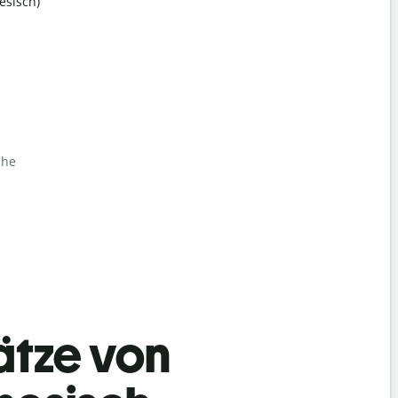
esisch)
che
ätze von