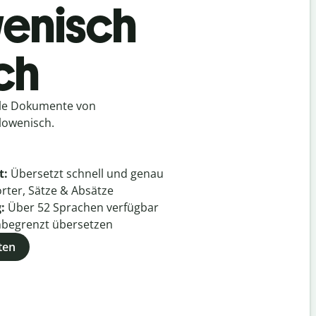
wenisch
ch
lle Dokumente von
lowenisch.
t:
Übersetzt schnell und genau
rter, Sätze & Absätze
g:
Über
52
Sprachen verfügbar
begrenzt übersetzen
ten