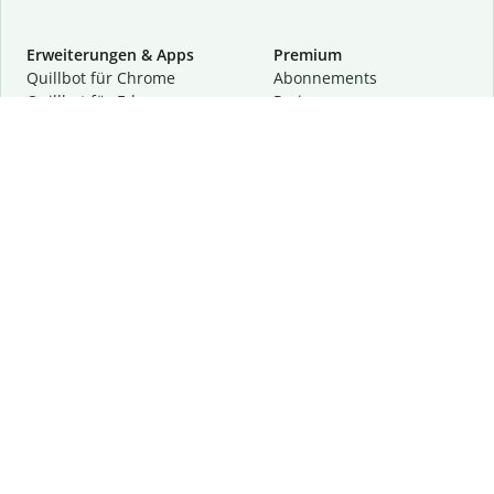
Erweiterungen & Apps
Premium
Quillbot für Chrome
Abon­ne­ments
Quillbot für Edge
Preise
Quillbot für Safari
Für Teams
Quillbot für Android
Partnerprogramm
Quillbot für iOS
Demo anfragen
Quillbot für Windows
Quillbot für macOS
Quillbot für Word
Tools
Unternehmen
Schreibhilfen
Über uns
Textkorrektur
Privatsphäre & Sicherheit
Zitieren und Originalität
Karriere
KI-Tools
Hilfe
Kontakt
Ressourcen
Folge uns