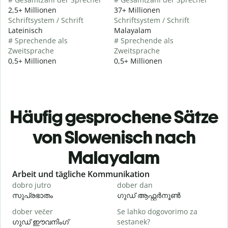
2,5+ Millionen
37+ Millionen
Schriftsystem / Schrift
Schriftsystem / Schrift
Lateinisch
Malayalam
# Sprechende als
# Sprechende als
Zweitsprache
Zweitsprache
0,5+ Millionen
0,5+ Millionen
Häufig gesprochene Sätze
von Slowenisch nach
Malayalam
Slide 1 of 6
Arbeit und tägliche Kommunikation
dobro jutro
dober dan
Ž
സുപ്രഭാതം
ഗുഡ് ആഫ്റ്റർനൂൺ
dober večer
Se lahko dogovorimo za
m
ഗുഡ് ഈവനിംഗ്
sestanek?
എ