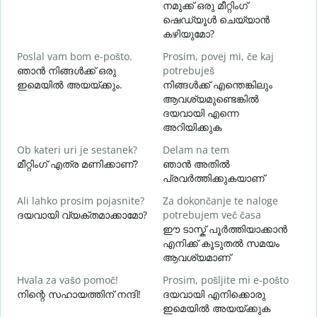
നമുക്ക് ഒരു മീറ്റിംഗ്
D
ഷെഡ്യൂൾ ചെയ്യാൻ
കഴിയുമോ?
Poslal vam bom e-pošto.
Prosim, povej mi, če kaj
V
ഞാൻ നിങ്ങൾക്ക് ഒരു
potrebuješ
ന
ഇമെയിൽ അയയ്ക്കും.
നിങ്ങൾക്ക് എന്തെങ്കിലും
ആവശ്യമുണ്ടെങ്കിൽ
d
ദയവായി എന്നെ
അറിയിക്കുക
A
Ob kateri uri je sestanek?
Delam na tem
വ
മീറ്റിംഗ് എത്ര മണിക്കാണ്?
ഞാൻ അതിൽ
പ്രവർത്തിക്കുകയാണ്
K
Ali lahko prosim pojasnite?
Za dokončanje te naloge
ദയവായി വ്യക്തമാക്കാമോ?
potrebujem več časa
ഹ
ഈ ടാസ്ക് പൂർത്തിയാക്കാൻ
എനിക്ക് കൂടുതൽ സമയം
ആവശ്യമാണ്
Hvala za vašo pomoč!
Prosim, pošljite mi e-pošto
നിന്റെ സഹായത്തിന് നന്ദി!
ദയവായി എനിക്കൊരു
ഇമെയിൽ അയയ്ക്കുക