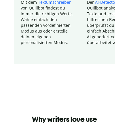
Mit dem
Textumschreiber
Der
AI-Detector
von
von Quillbot findest du
Quillbot analysiert d
immer die richtigen Worte.
Texte und erstellt ei
Wähle einfach den
hilfreichen Bericht. S
passenden vordefinierten
überprüfst du schnel
Modus aus oder erstelle
einfach Abschnitte, d
deinen eigenen
AI generiert oder
personalisierten Modus.
überarbeitet wurden.
Why writers love use