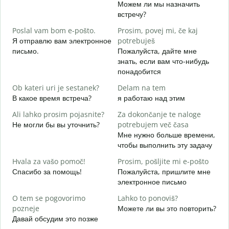
Можем ли мы назначить
D
встречу?
Д
Poslal vam bom e-pošto.
Prosim, povej mi, če kaj
V
Я отправлю вам электронное
potrebuješ
П
письмо.
Пожалуйста, дайте мне
знать, если вам что-нибудь
d
понадобится
Д
Ob kateri uri je sestanek?
Delam na tem
A
В какое время встреча?
я работаю над этим
Д
Ali lahko prosim pojasnite?
Za dokončanje te naloge
K
Не могли бы вы уточнить?
potrebujem več časa
Г
Мне нужно больше времени,
о
чтобы выполнить эту задачу
Hvala za vašo pomoč!
Prosim, pošljite mi e-pošto
Спасибо за помощь!
Пожалуйста, пришлите мне
электронное письмо
O tem se pogovorimo
Lahko to ponoviš?
pozneje
Можете ли вы это повторить?
Давай обсудим это позже