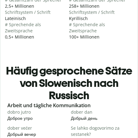
2,5+ Millionen
258+ Millionen
Schriftsystem / Schrift
Schriftsystem / Schrift
Lateinisch
Kyrillisch
# Sprechende als
# Sprechende als
Zweitsprache
Zweitsprache
0,5+ Millionen
100+ Millionen
Häufig gesprochene Sätze
von Slowenisch nach
Russisch
Slide 1 of 6
Arbeit und tägliche Kommunikation
dobro jutro
dober dan
Ž
Доброе утро
Добрый день
П
dober večer
Se lahko dogovorimo za
m
Добрый вечер
sestanek?
М