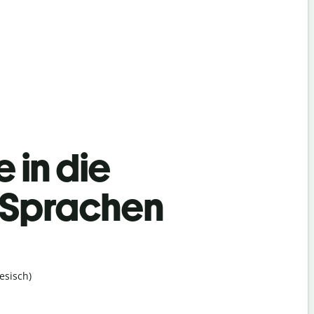
 in die
 Sprachen
esisch)