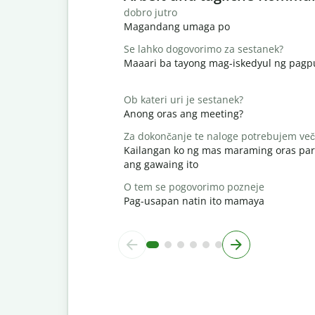
dobro jutro
Magandang umaga po
Se lahko dogovorimo za sestanek?
Maaari ba tayong mag-iskedyul ng pag
Ob kateri uri je sestanek?
Anong oras ang meeting?
Za dokončanje te naloge potrebujem več
Kailangan ko ng mas maraming oras par
ang gawaing ito
O tem se pogovorimo pozneje
Pag-usapan natin ito mamaya