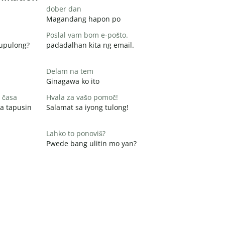
dober dan
Magandang hapon po
Poslal vam bom e-pošto.
pupulong?
padadalhan kita ng email.
Delam na tem
Ginagawa ko ito
 časa
Hvala za vašo pomoč!
a tapusin
Salamat sa iyong tulong!
Lahko to ponoviš?
Pwede bang ulitin mo yan?