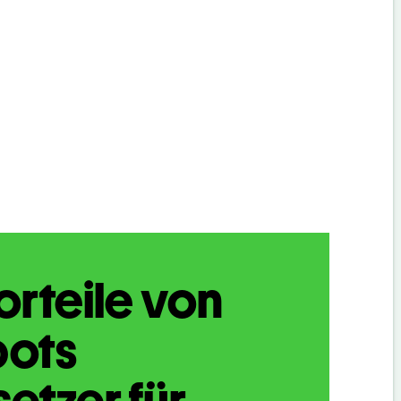
orteile von
bots
etzer für