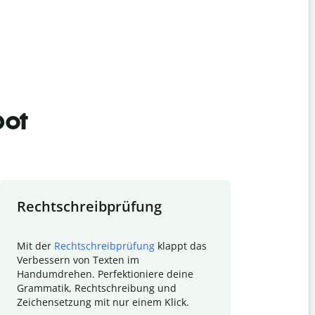
bot
Rechtschreibprüfung
Textzu
Mit der
Rechtschreibprüfung
klappt das
Mithilfe de
Verbessern von Texten im
Quillbot ka
Handumdrehen. Perfektioniere deine
Überblick ü
Grammatik, Rechtschreibung und
So wird das
Zeichensetzung mit nur einem Klick.
Forschungsa