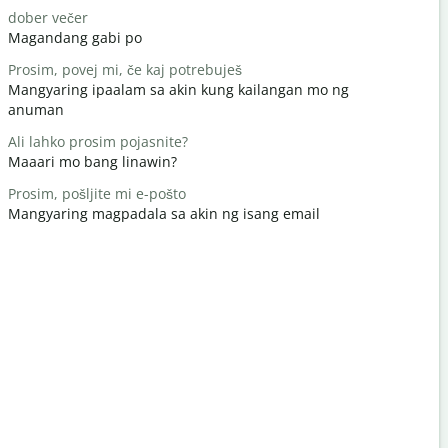
dober večer
Živjo/živjo
Magandang gabi po
Hello / Hi
Prosim, povej mi, če kaj potrebuješ
kako si
Mangyaring ipaalam sa akin kung kailangan mo ng
kamusta k
anuman
Vabljeni
Ali lahko prosim pojasnite?
Bahala ka
Maaari mo bang linawin?
Oprostite /
Prosim, pošljite mi e-pošto
Paumanhin
Mangyaring magpadala sa akin ng isang email
Kje je najbl
Saan ang p