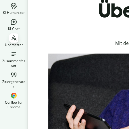
Übe
KI-Humanizer
KI-Chat
Mit d
Übersetzer
Zusammenfas
ser
Zitiergenerato
r
Quillbot für
Chrome