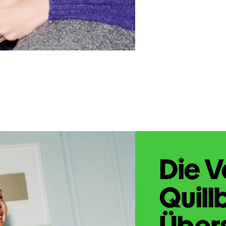
Die V
Quill
Übers