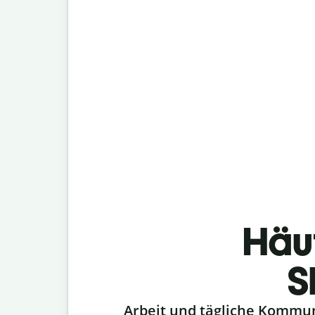
Häu
S
Slide 1 of 6
Arbeit und tägliche Kommu