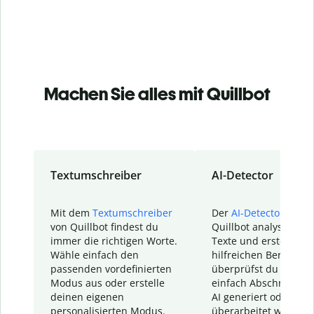
Machen Sie alles mit Quillbot
Textumschreiber
AI-Detector
Mit dem
Textumschreiber
Der
AI-Detector
von
von Quillbot findest du
Quillbot analysiert d
immer die richtigen Worte.
Texte und erstellt ei
Wähle einfach den
hilfreichen Bericht. S
passenden vordefinierten
überprüfst du schnel
Modus aus oder erstelle
einfach Abschnitte, d
deinen eigenen
AI generiert oder
personalisierten Modus.
überarbeitet wurden.