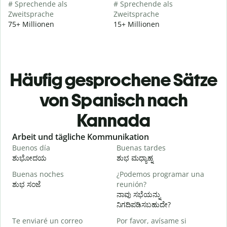
# Sprechende als
# Sprechende als
Zweitsprache
Zweitsprache
75+ Millionen
15+ Millionen
Häufig gesprochene Sätze
von Spanisch nach
Kannada
Slide 1 of 6
Arbeit und tägliche Kommunikation
Buenos día
Buenas tardes
H
ಶುಭೋದಯ
ಶುಭ ಮಧ್ಯಾಹ್ನ
Buenas noches
¿Podemos programar una
M
ಶುಭ ಸಂಜೆ
reunión?
ನ
ನಾವು ಸಭೆಯನ್ನು
B
ನಿಗದಿಪಡಿಸಬಹುದೇ?
n
Te enviaré un correo
Por favor, avísame si