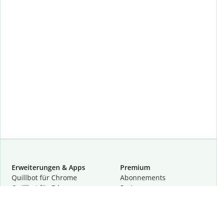
Erweiterungen & Apps
Premium
Quillbot für Chrome
Abon­ne­ments
Quillbot für Edge
Preise
Quillbot für Safari
Für Teams
Quillbot für Android
Partnerprogramm