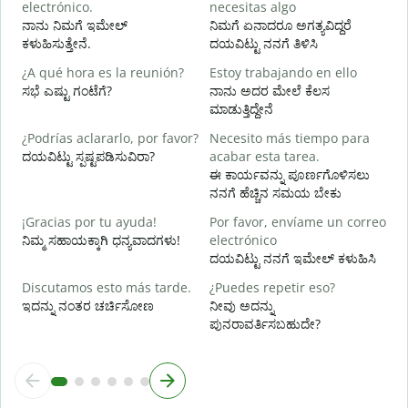
electrónico.
necesitas algo
D
ನಾನು ನಿಮಗೆ ಇಮೇಲ್
ನಿಮಗೆ ಏನಾದರೂ ಅಗತ್ಯವಿದ್ದರೆ
ನ
ಕಳುಹಿಸುತ್ತೇನೆ.
ದಯವಿಟ್ಟು ನನಗೆ ತಿಳಿಸಿ
S
¿A qué hora es la reunión?
Estoy trabajando en ello
ಹ
ಸಭೆ ಎಷ್ಟು ಗಂಟೆಗೆ?
ನಾನು ಅದರ ಮೇಲೆ ಕೆಲಸ
ಮಾಡುತ್ತಿದ್ದೇನೆ
A
¿Podrías aclararlo, por favor?
Necesito más tiempo para
ದಯವಿಟ್ಟು ಸ್ಪಷ್ಟಪಡಿಸುವಿರಾ?
acabar esta tarea.
ಈ ಕಾರ್ಯವನ್ನು ಪೂರ್ಣಗೊಳಿಸಲು
¿
ನನಗೆ ಹೆಚ್ಚಿನ ಸಮಯ ಬೇಕು
c
ಹ
¡Gracias por tu ayuda!
Por favor, envíame un correo
ನಿಮ್ಮ ಸಹಾಯಕ್ಕಾಗಿ ಧನ್ಯವಾದಗಳು!
electrónico
ದಯವಿಟ್ಟು ನನಗೆ ಇಮೇಲ್ ಕಳುಹಿಸಿ
Discutamos esto más tarde.
¿Puedes repetir eso?
ಇದನ್ನು ನಂತರ ಚರ್ಚಿಸೋಣ
ನೀವು ಅದನ್ನು
ಪುನರಾವರ್ತಿಸಬಹುದೇ?