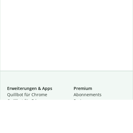
Erweiterungen & Apps
Premium
Quillbot für Chrome
Abon­ne­ments
Quillbot für Edge
Preise
Quillbot für Safari
Für Teams
Quillbot für Android
Partnerprogramm
Quillbot für iOS
Demo anfragen
Quillbot für Windows
Quillbot für macOS