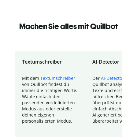
Machen Sie alles mit Quillbot
Textumschreiber
AI-Detector
Mit dem
Textumschreiber
Der
AI-Detector
von
von Quillbot findest du
Quillbot analysiert d
immer die richtigen Worte.
Texte und erstellt ei
Wähle einfach den
hilfreichen Bericht. S
passenden vordefinierten
überprüfst du schnel
Modus aus oder erstelle
einfach Abschnitte, d
deinen eigenen
AI generiert oder
personalisierten Modus.
überarbeitet wurden.