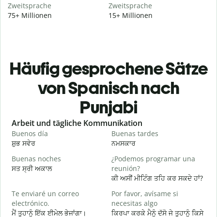
Zweitsprache
Zweitsprache
75+ Millionen
15+ Millionen
Häufig gesprochene Sätze
von Spanisch nach
Punjabi
Slide 1 of 6
Arbeit und tägliche Kommunikation
Buenos día
Buenas tardes
H
ਸ਼ੁਭ ਸਵੇਰ
ਨਮਸਕਾਰ
ਹ
Buenas noches
¿Podemos programar una
M
ਸਤ ਸ੍ਰੀ ਅਕਾਲ
reunión?
ਮ
ਕੀ ਅਸੀਂ ਮੀਟਿੰਗ ਤਹਿ ਕਰ ਸਕਦੇ ਹਾਂ?
B
Te enviaré un correo
Por favor, avísame si
n
electrónico.
necesitas algo
ਸ
ਮੈਂ ਤੁਹਾਨੂੰ ਇੱਕ ਈਮੇਲ ਭੇਜਾਂਗਾ।
ਕਿਰਪਾ ਕਰਕੇ ਮੈਨੂੰ ਦੱਸੋ ਜੇ ਤੁਹਾਨੂੰ ਕਿਸੇ