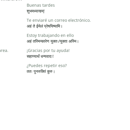
Buenas tardes
शुभमध्यान्हम्!
Te enviaré un correo electrónico.
अहं ते ईमेलं प्रेषयिष्यामि।
Estoy trabajando en ello
अहं तस्मिन्कारेण युक्तः/युक्ता अस्मि।
area.
¡Gracias por tu ayuda!
सहाय्यार्थं धन्यवादः!
¿Puedes repetir eso?
ततः पुनरुक्तिं कुरु।