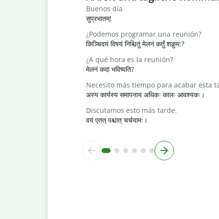
Buenos día
सुप्रभातम्!
¿Podemos programar una reunión?
किञ्चिदयं विषयं निश्चितुं मेलनं कर्तुं शक्नुम:?
¿A qué hora es la reunión?
मेलनं कदा भविष्यति?
Necesito más tiempo para acabar esta t
अस्य कार्यस्य समापनाय अधिकः कालः आवश्यकः।
Discutamos esto más tarde.
वयं एतत् पश्चात् चर्चयामः।