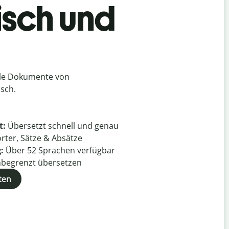
isch und
lle Dokumente von
sch.
t:
Übersetzt schnell und genau
rter, Sätze & Absätze
g:
Über
52
Sprachen verfügbar
begrenzt übersetzen
ten