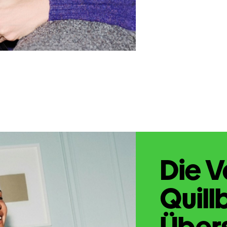
Die V
Quill
Übers