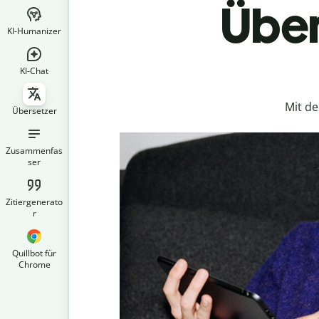
Über
KI-Humanizer
KI-Chat
Mit d
Übersetzer
Zusammenfas
ser
Zitiergenerato
r
Quillbot für
Chrome