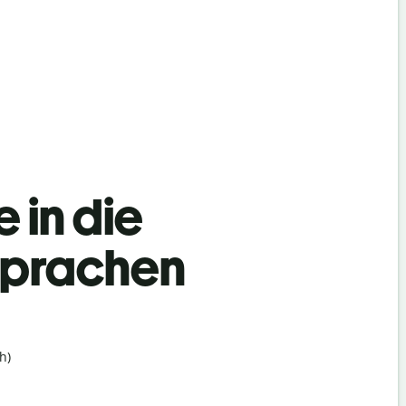
 in die
Sprachen
h)