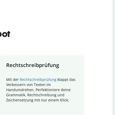
bot
Rechtschreibprüfung
Textzu
Mit der
Rechtschreibprüfung
klappt das
Mithilfe de
Verbessern von Texten im
Quillbot ka
Handumdrehen. Perfektioniere deine
Überblick ü
Grammatik, Rechtschreibung und
So wird das
Zeichensetzung mit nur einem Klick.
Forschungsa
E-Mails zum