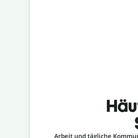
Häu
Slide 1 of 6
Arbeit und tägliche Kommu