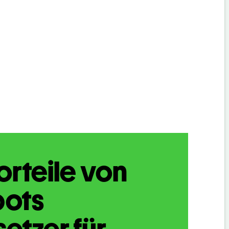
orteile von
bots
etzer für