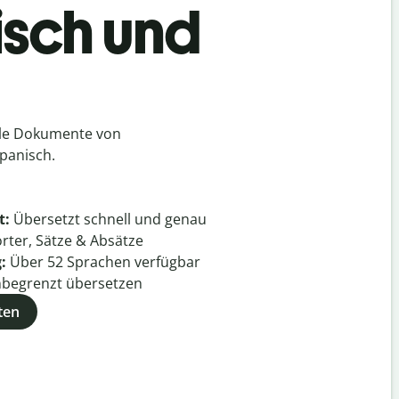
isch und
h
lle Dokumente von
panisch.
t:
Übersetzt schnell und genau
rter, Sätze & Absätze
g:
Über
52
Sprachen verfügbar
begrenzt übersetzen
ten