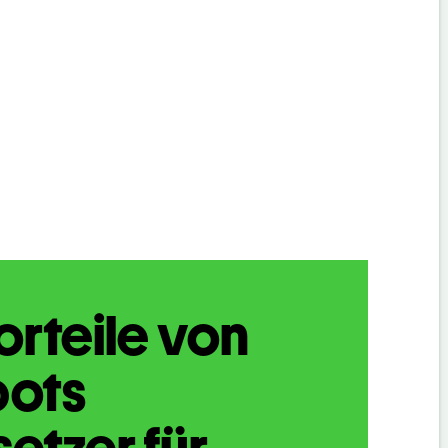
orteile von
bots
etzer für