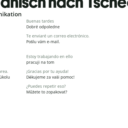
anisch nach Tsche
nikation
Buenas tardes
Dobré odpoledne
Te enviaré un correo electrónico.
Pošlu vám e-mail.
Estoy trabajando en ello
pracuji na tom
area.
¡Gracias por tu ayuda!
 úkolu
Děkujeme za vaši pomoc!
¿Puedes repetir eso?
Můžete to zopakovat?