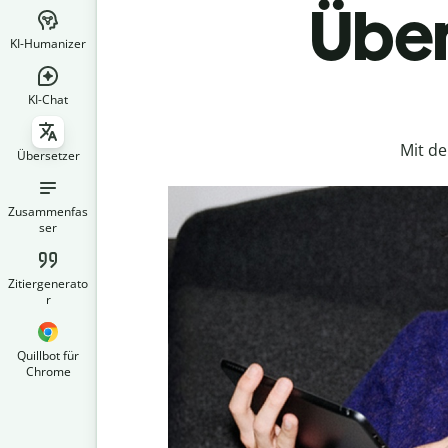
Über
KI-Humanizer
KI-Chat
Mit d
Übersetzer
Zusammenfas
ser
Zitiergenerato
r
Quillbot für
Chrome