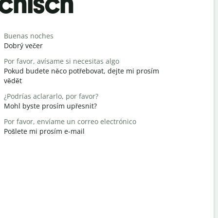
chisch
Begrüß
Buenas noches
Hola
Dobrý večer
Ahoj / Aho
Por favor, avísame si necesitas algo
¿Cómo est
Pokud budete něco potřebovat, dejte mi prosím
Jak se mát
vědět
De nada
¿Podrías aclararlo, por favor?
nemáš zač
Mohl byste prosím upřesnit?
Perdona / 
Por favor, envíame un correo electrónico
Promiňte 
Pošlete mi prosím e-mail
¿Dónde est
Kde je nejb