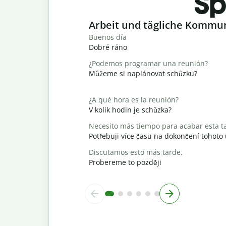
Sp
Slide 1 of 6
Arbeit und tägliche Kommu
Buenos día
Dobré ráno
¿Podemos programar una reunión?
Můžeme si naplánovat schůzku?
¿A qué hora es la reunión?
V kolik hodin je schůzka?
Necesito más tiempo para acabar esta t
Potřebuji více času na dokončení tohoto
Discutamos esto más tarde.
Probereme to později