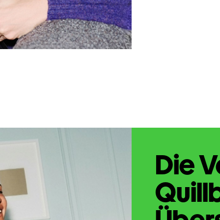
Die V
Quill
Übers