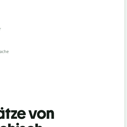
r
rache
ätze von