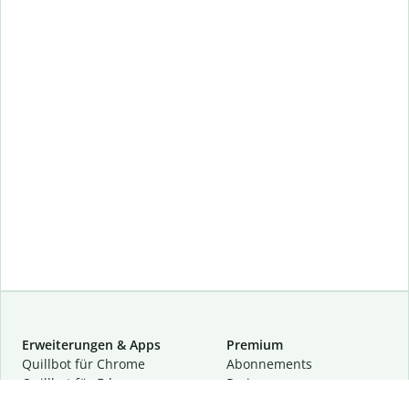
Erweiterungen & Apps
Premium
Quillbot für Chrome
Abon­ne­ments
Quillbot für Edge
Preise
Quillbot für Safari
Für Teams