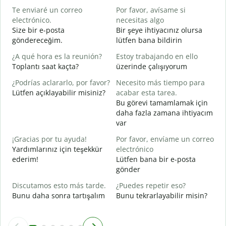
Te enviaré un correo
Por favor, avísame si
G
electrónico.
necesitas algo
D
Size bir e-posta
Bir şeye ihtiyacınız olursa
R
göndereceğim.
lütfen bana bildirin
S
¿A qué hora es la reunión?
Estoy trabajando en ello
E
Toplantı saat kaçta?
üzerinde çalışıyorum
A
¿Podrías aclararlo, por favor?
Necesito más tiempo para
G
Lütfen açıklayabilir misiniz?
acabar esta tarea.
Bu görevi tamamlamak için
¿
daha fazla zamana ihtiyacım
c
var
E
¡Gracias por tu ayuda!
Por favor, envíame un correo
Yardımlarınız için teşekkür
electrónico
ederim!
Lütfen bana bir e-posta
gönder
Discutamos esto más tarde.
¿Puedes repetir eso?
Bunu daha sonra tartışalım
Bunu tekrarlayabilir misin?