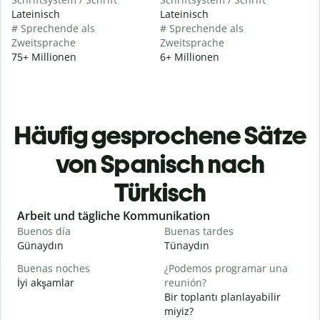
Lateinisch
Lateinisch
# Sprechende als
# Sprechende als
Zweitsprache
Zweitsprache
75+ Millionen
6+ Millionen
Häufig gesprochene Sätze
von Spanisch nach
Türkisch
Slide 1 of 6
Arbeit und tägliche Kommunikation
Buenos día
Buenas tardes
H
Günaydın
Tünaydın
M
Buenas noches
¿Podemos programar una
M
İyi akşamlar
reunión?
Bir toplantı planlayabilir
B
miyiz?
n