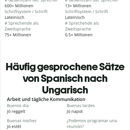
600+ Millionen
13+ Millionen
Schriftsystem / Schrift
Schriftsystem / Schrift
Lateinisch
Lateinisch
# Sprechende als
# Sprechende als
Zweitsprache
Zweitsprache
75+ Millionen
0,5+ Millionen
Häufig gesprochene Sätze
von Spanisch nach
Ungarisch
Slide 1 of 6
Arbeit und tägliche Kommunikation
Buenos día
Buenas tardes
H
Jó reggelt
Jó napot
H
Buenas noches
¿Podemos programar una
M
Jó estét
reunión?