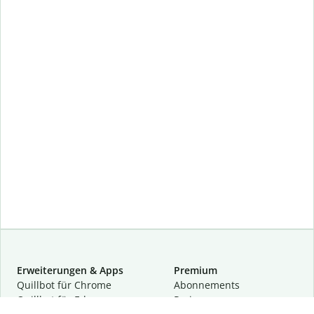
Erweiterungen & Apps
Premium
Quillbot für Chrome
Abon­ne­ments
Quillbot für Edge
Preise