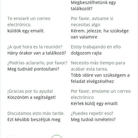
Megbeszélhetünk egy
B
találkozót?
n
Te enviaré un correo
Por favor, avísame si
J
electrónico.
necesitas algo
D
küldök egy emailt.
Kérem, jelezze, ha szüksége
S
van valamire
S
¿A qué hora es la reunión?
Estoy trabajando en ello
I
Hány órakor van a találkozó?
dolgozom rajta
A
¿Podrías aclararlo, por favor?
Necesito más tiempo para
Meg tudnád pontosítani?
acabar esta tarea.
Több időre van szükségem a
¿
feladat elvégzéséhez
c
H
¡Gracias por tu ayuda!
Por favor, envíame un correo
s
Köszönöm a segítséget!
electrónico
Kérlek küldj egy emailt
Discutamos esto más tarde.
¿Puedes repetir eso?
Ezt később beszéljük meg
Meg tudod ismételni?