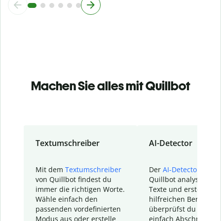
Machen Sie alles mit Quillbot
Textumschreiber
AI-Detector
Mit dem
Textumschreiber
Der
AI-Detector
von
von Quillbot findest du
Quillbot analysiert d
immer die richtigen Worte.
Texte und erstellt ei
Wähle einfach den
hilfreichen Bericht. S
passenden vordefinierten
überprüfst du schnel
Modus aus oder erstelle
einfach Abschnitte, d