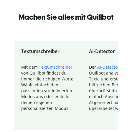
Machen Sie alles mit Quillbot
Textumschreiber
AI-Detector
Mit dem
Textumschreiber
Der
AI-Detector
von
von Quillbot findest du
Quillbot analysiert d
immer die richtigen Worte.
Texte und erstellt ei
Wähle einfach den
hilfreichen Bericht. S
passenden vordefinierten
überprüfst du schnel
Modus aus oder erstelle
einfach Abschnitte, d
deinen eigenen
AI generiert oder
personalisierten Modus.
überarbeitet wurden.