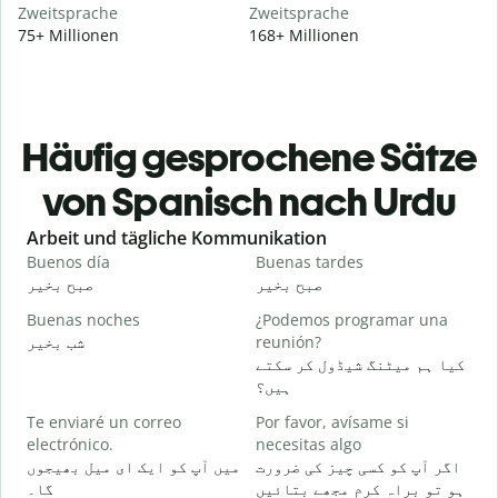
Zweitsprache
Zweitsprache
75+ Millionen
168+ Millionen
Häufig gesprochene Sätze
von Spanisch nach Urdu
Slide 1 of 6
Arbeit und tägliche Kommunikation
Buenos día
Buenas tardes
H
و
صبح بخیر
صبح بخیر
Buenas noches
¿Podemos programar una
M
شب بخیر
reunión?
۔
کیا ہم میٹنگ شیڈول کر سکتے
B
ہیں؟
n
Te enviaré un correo
Por favor, avísame si
گ
electrónico.
necesitas algo
D
اگر آپ کو کسی چیز کی ضرورت
میں آپ کو ایک ای میل بھیجوں
۔
ہو تو براہ کرم مجھے بتائیں
گا۔