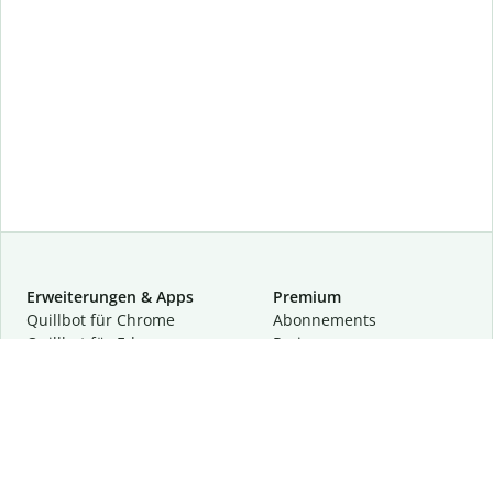
Erweiterungen & Apps
Premium
Quillbot für Chrome
Abon­ne­ments
Quillbot für Edge
Preise
Quillbot für Safari
Für Teams
Quillbot für Android
Partnerprogramm
Quillbot für iOS
Demo anfragen
Quillbot für Windows
Quillbot für macOS
Quillbot für Word